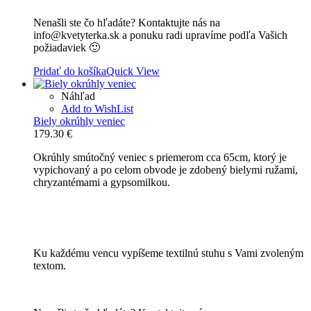
Nenašli ste čo hľadáte? Kontaktujte nás na
info@kvetyterka.sk a ponuku radi upravíme podľa Vašich
požiadaviek 🙂
Pridať do košíka
Quick View
Náhľad
Add to WishList
Biely okrúhly veniec
179.30
€
Okrúhly smútočný veniec s priemerom cca 65cm, ktorý je
vypichovaný a po celom obvode je zdobený bielymi ružami,
chryzantémami a gypsomilkou.
Ku každému vencu vypíšeme textilnú stuhu s Vami zvoleným
textom.