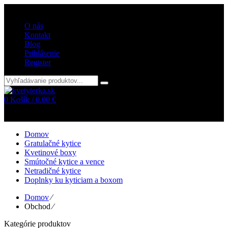
Vitajte v internetovom obchode kvetyterka.sk
O nás
Kontakt
Blog
Prihlásenie
Register
0
Košík /
0.00
€
Žiadne položky v košíku!
Domov
Gratulačné kytice
Kvetinové boxy
Smútočné kytice a vence
Netradičné kytice
Doplnky ku kyticiam a boxom
Domov
⁄
Obchod
⁄
Kategórie produktov