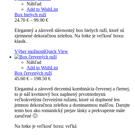
Náhľad
Add to WishList
Box bielych ruží
Price
24.70
€
–
99.90
€
range:
Elegantný a zároveň slávnostný box bielych ruží, ktoré sú
24.70 €
zjemnené dekoračnou zeleňou. Na fotke je veľkosť boxu:
through
klasik.
99.90 €
Výber možností
Quick View
Náhľad
Add to WishList
Box červených ruží
Price
45.60
€
–
198.50
€
range:
Elegantná a zároveň decentná kombinácia červenej a čiernej,
45.60 €
to je náš kvetinový box naplnený prvotriednymi
through
veľkokvetými červenými ružami, ktoré sú doplnené len
198.50 €
jemnou dekoračnou zeleňou a dominantnou mašľou. Darujte
tento box ako romantický prejav lásky a prekvapenie máte
zaručené 🙂
Na fotke je veľkosť boxu: veľká