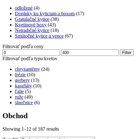
odložené
(4)
Doplnky ku kyticiam a boxom
(17)
Gratulačné kytice
(38)
Kvetinové boxy
(43)
Netradičné kytice
(18)
Smútočné kytice a vence
(67)
Filtrovať podľa ceny
Minimálna
Maximálna
Filter
cena
cena
Filtrovať podľa typu kvetov
chryzantémy
(24)
frézie
(10)
gerbery
(13)
karafiáty
(10)
ľalie
(5)
ruže
(49)
slnečnice
(6)
Obchod
Showing 1–12 of 187 results