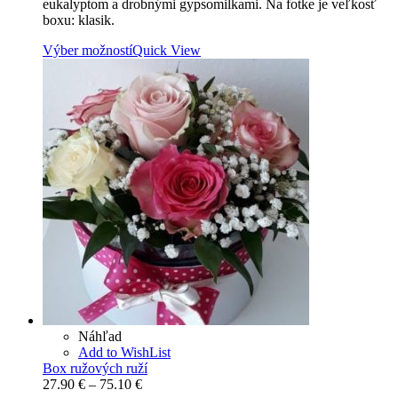
eukalyptom a drobnými gypsomilkami. Na fotke je veľkosť
77.90 €
boxu: klasik.
Výber možností
Quick View
Náhľad
Add to WishList
Box ružových ruží
Price
27.90
€
–
75.10
€