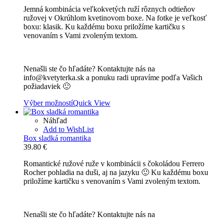
range:
Jemná kombinácia veľkokvetých ruží rôznych odtieňov
27.90 €
ružovej v Okrúhlom kvetinovom boxe. Na fotke je veľkosť
through
boxu: klasik. Ku každému boxu priložíme kartičku s
75.10 €
venovaním s Vami zvoleným textom.
Nenašli ste čo hľadáte? Kontaktujte nás na
info@kvetyterka.sk a ponuku radi upravíme podľa Vašich
požiadaviek 🙂
Výber možností
Quick View
Náhľad
Add to WishList
Box sladká romantika
39.80
€
Romantické ružové ruže v kombinácii s čokoládou Ferrero
Rocher pohladia na duši, aj na jazyku 🙂 Ku každému boxu
priložíme kartičku s venovaním s Vami zvoleným textom.
Nenašli ste čo hľadáte? Kontaktujte nás na