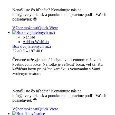
Nenašli ste čo hľadáte? Kontaktujte nás na
info@kvetyterka.sk a ponuku radi upravíme podľa Vašich
požiadaviek 🙂
Výber možností
Quick View
Náhľad
Add to WishList
Box dvojfarebných ruží
Price
32.40
€
–
187.40
€
range:
Červené ruže zjemnené bielymi v decentnom ružovom
32.40 €
kvetinovom boxe. Na fotke je veľkosť boxu: veľká. Ku
through
každému boxu priložíme kartičku s venovaním s Vami
187.40 €
zvoleným textom.
Nenašli ste čo hľadáte? Kontaktujte nás na
info@kvetyterka.sk a ponuku radi upravíme podľa Vašich
požiadaviek 🙂
Výber možností
Quick View