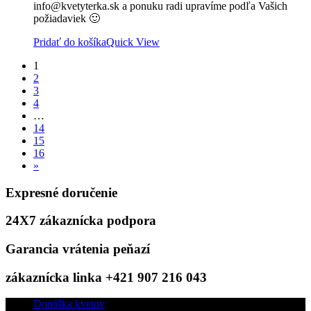
info@kvetyterka.sk a ponuku radi upravíme podľa Vašich
požiadaviek 🙂
Pridať do košíka
Quick View
1
2
3
4
…
14
15
16
»
Expresné doručenie
24X7 zákaznícka podpora
Garancia vrátenia peňazí
zákaznícka linka +421 907 216 043
Donáška kvetov