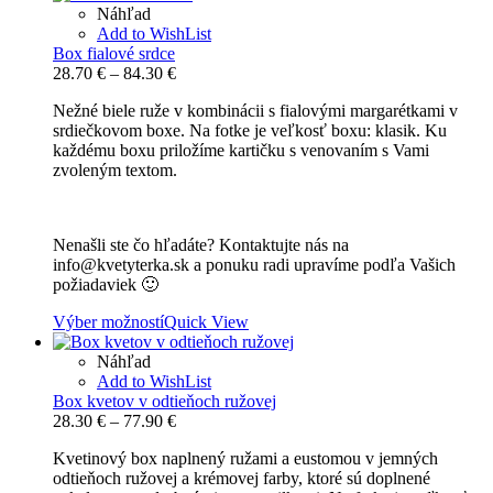
Náhľad
Add to WishList
Box fialové srdce
Price
28.70
€
–
84.30
€
range:
Nežné biele ruže v kombinácii s fialovými margarétkami v
28.70 €
srdiečkovom boxe. Na fotke je veľkosť boxu: klasik. Ku
through
každému boxu priložíme kartičku s venovaním s Vami
84.30 €
zvoleným textom.
Nenašli ste čo hľadáte? Kontaktujte nás na
info@kvetyterka.sk a ponuku radi upravíme podľa Vašich
požiadaviek 🙂
Výber možností
Quick View
Náhľad
Add to WishList
Box kvetov v odtieňoch ružovej
Price
28.30
€
–
77.90
€
range:
Kvetinový box naplnený ružami a eustomou v jemných
28.30 €
odtieňoch ružovej a krémovej farby, ktoré sú doplnené
through