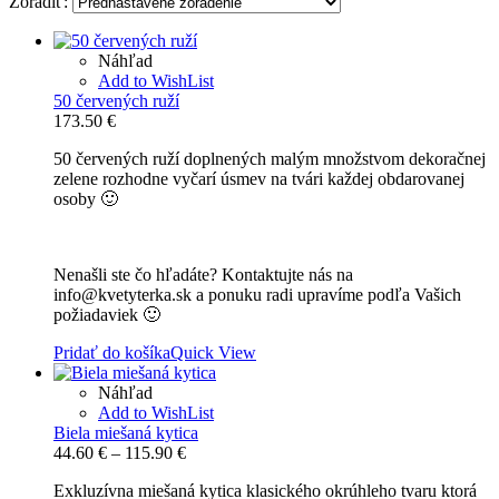
Zoradiť:
Náhľad
Add to WishList
50 červených ruží
173.50
€
50 červených ruží doplnených malým množstvom dekoračnej
zelene rozhodne vyčarí úsmev na tvári každej obdarovanej
osoby 🙂
Nenašli ste čo hľadáte? Kontaktujte nás na
info@kvetyterka.sk a ponuku radi upravíme podľa Vašich
požiadaviek 🙂
Pridať do košíka
Quick View
Náhľad
Add to WishList
Biela miešaná kytica
Price
44.60
€
–
115.90
€
range:
Exkluzívna miešaná kytica klasického okrúhleho tvaru ktorá
44.60 €