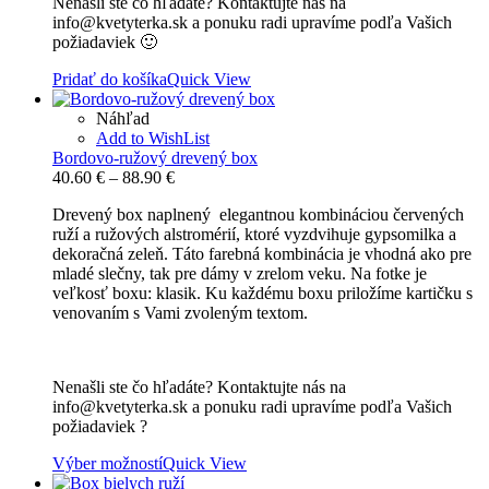
Nenašli ste čo hľadáte? Kontaktujte nás na
info@kvetyterka.sk a ponuku radi upravíme podľa Vašich
požiadaviek 🙂
Pridať do košíka
Quick View
Náhľad
Add to WishList
Bordovo-ružový drevený box
Price
40.60
€
–
88.90
€
range:
Drevený box naplnený elegantnou kombináciou červených
40.60 €
ruží a ružových alstromérií, ktoré vyzdvihuje gypsomilka a
through
dekoračná zeleň. Táto farebná kombinácia je vhodná ako pre
88.90 €
mladé slečny, tak pre dámy v zrelom veku. Na fotke je
veľkosť boxu: klasik. Ku každému boxu priložíme kartičku s
venovaním s Vami zvoleným textom.
Nenašli ste čo hľadáte? Kontaktujte nás na
info@kvetyterka.sk a ponuku radi upravíme podľa Vašich
požiadaviek ?
Výber možností
Quick View