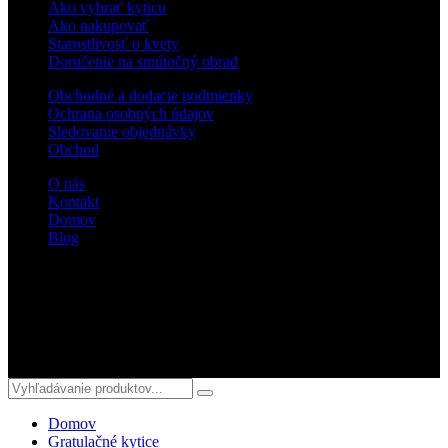
Ako vybrať kyticu
Ako nakupovať
Starostlivosť o kvety
Doručenie na smútočný obrad
Obchodné a dodacie podmienky
Ochrana osobných údajov
Sledovanie objednávky
Obchod
O nás
Kontakt
Domov
Blog
Sledujte nás
© 2018 kvetyterka.sk. All Rights Reserved.
Domov
Gratulačné kytice