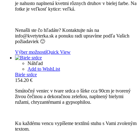
je nahusto naplnená kvetmi rôznych druhov v bielej farbe. Na
through
fotke je veľkosť kytice: veľká.
115.90 €
Nenašli ste čo hľadáte? Kontaktujte nás na
info@kvetyterka.sk a ponuku radi upravíme podľa Vašich
požiadaviek 🙂
Výber možností
Quick View
Náhľad
Add to WishList
Biele srdce
154.20
€
Smútočný veniec v tvare srdca o šírke cca 90cm je tvorený
živou čečinou a dekoračnou zeleňou, naplnený bielymi
ružami, chryzantémami a gypsophilou.
Ku každému vencu vypíšeme textilnú stuhu s Vami zvoleným
textom.