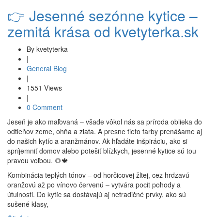
👉 Jesenné sezónne kytice –
zemitá krása od kvetyterka.sk
By kvetyterka
|
General Blog
|
1551 Views
|
0 Comment
Jeseň je ako maľovaná – všade vôkol nás sa príroda oblieka do
odtieňov zeme, ohňa a zlata. A presne tieto farby prenášame aj
do našich kytíc a aranžmánov. Ak hľadáte inšpiráciu, ako si
spríjemniť domov alebo potešiť blízkych, jesenné kytice sú tou
pravou voľbou. 🌻🍁
Kombinácia teplých tónov – od horčicovej žltej, cez hrdzavú
oranžovú až po vínovo červenú – vytvára pocit pohody a
útulnosti. Do kytíc sa dostávajú aj netradičné prvky, ako sú
sušené klasy,