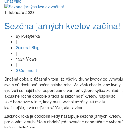
Čítať viac
1. februára 2023
Sezóna jarných kvetov začína!
By kvetyterka
|
General Blog
|
1524 Views
|
0 Comment
Dnešná doba je úžasná v tom, že všetky druhy kvetov od výmyslu
sveta sú dostupné počas celého roka. Ak však chcete, aby kvety
vydržali čo najdlhšie, odporúčame vám pri výbere kytice zohľadniť
aktuálne ročné obdobie a teda aj sezónnosť kvetov. Napríklad
také hortenzie v lete, kedy majú vrchol sezóny, sú oveľa
kvalitnejšie, trvácnejšie a väčšie, ako v zime.
Začiatok roka je obdobím kedy nastupuje sezóna jarných kvetov,
preto vám v najbližšom období jednoznačne odporúčame vyberať
kytice z tulipánov,