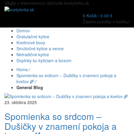
Vitajte v internetovom obchode kvetyterka.sk
0
Košík /
0.00
€
Žiadne položky v košíku!
Domov
Gratulačné kytice
Kvetinové boxy
Smútočné kytice a vence
Netradičné kytice
Doplnky ku kyticiam a boxom
Home
⁄
Spomienka so srdcom – Dušičky v znamení pokoja a
kvetov 🌾
⁄
General Blog
23. októbra 2025
Spomienka so srdcom –
Dušičky v znamení pokoja a