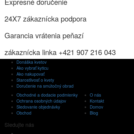
Expresné doručenie
24X7 zákaznícka podpora
Garancia vrátenia peňazí
zákaznícka linka +421 907 216 043
Donáška kvetov
Ako vybrať kyticu
Ako nakupovať
Starostlivosť o kvety
Doručenie na smútočný obrad
Obchodné a dodacie podmienky
O nás
Ochrana osobných údajov
Kontakt
Sledovanie objednávky
Domov
Obchod
Blog
Sledujte nás