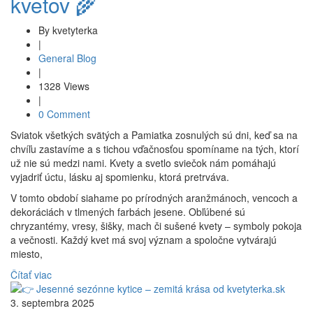
kvetov 🌾
By kvetyterka
|
General Blog
|
1328 Views
|
0 Comment
Sviatok všetkých svätých a Pamiatka zosnulých sú dni, keď sa na
chvíľu zastavíme a s tichou vďačnosťou spomíname na tých, ktorí
už nie sú medzi nami. Kvety a svetlo sviečok nám pomáhajú
vyjadriť úctu, lásku aj spomienku, ktorá pretrváva.
V tomto období siahame po prírodných aranžmánoch, vencoch a
dekoráciách v tlmených farbách jesene. Obľúbené sú
chryzantémy, vresy, šišky, mach či sušené kvety – symboly pokoja
a večnosti. Každý kvet má svoj význam a spoločne vytvárajú
miesto,
Čítať viac
3. septembra 2025