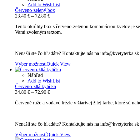
Add to WishList
Červeno-zelený box
Price
23.40
€
–
72.80
€
range:
Tento okrúhly box s červeno-zelenou kombináciou kvetov je s
23.40 €
Vami zvoleným textom.
through
72.80 €
Nenašli ste čo hľadáte? Kontaktujte nás na info@kvetyterka.s
Výber možností
Quick View
Náhľad
Add to WishList
Červeno-žltá kytička
Price
34.80
€
–
72.90
€
range:
Červené ruže a voňavé frézie v žiarivej žltej farbe, ktoré sú 
34.80 €
through
72.90 €
Nenašli ste čo hľadáte? Kontaktujte nás na info@kvetyterka.s
Výber možností
Quick View