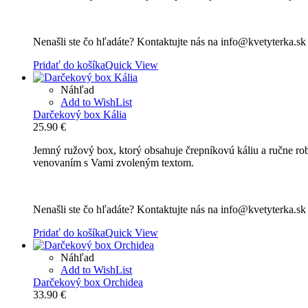
Nenašli ste čo hľadáte? Kontaktujte nás na info@kvetyterka.s
Pridať do košíka
Quick View
Náhľad
Add to WishList
Darčekový box Kália
25.90
€
Jemný ružový box, ktorý obsahuje črepníkovú káliu a ručne rob
venovaním s Vami zvoleným textom.
Nenašli ste čo hľadáte? Kontaktujte nás na info@kvetyterka.s
Pridať do košíka
Quick View
Náhľad
Add to WishList
Darčekový box Orchidea
33.90
€