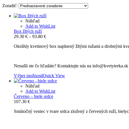
Zoradiť:
Náhľad
Add to WishList
Box žltých ruží
Price
29.30
€
–
93.80
€
range:
Okrúhly kvetinový box naplnený žltými ružami a drobnými kvet
29.30 €
through
93.80 €
Nenašli ste čo hľadáte? Kontaktujte nás na info@kvetyterka.s
Výber možností
Quick View
Náhľad
Add to WishList
Červeno – biele srdce
107.30
€
Smútočný veniec v tvare srdca zložený z červených ruží, bielyc