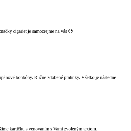
značky cigariet je samozrejme na vás 🙂
rcipánové bonbóny. Ručne zdobené pralinky. Všetko je následne
ožíme kartičku s venovaním s Vami zvoleným textom.