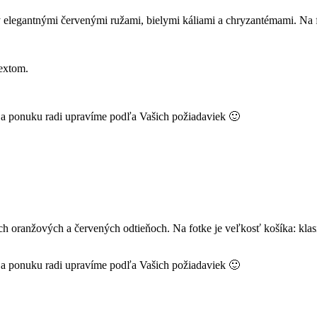
 elegantnými červenými ružami, bielymi káliami a chryzantémami. Na fo
extom.
k a ponuku radi upravíme podľa Vašich požiadaviek 🙂
ých oranžových a červených odtieňoch. Na fotke je veľkosť košíka: kl
k a ponuku radi upravíme podľa Vašich požiadaviek 🙂