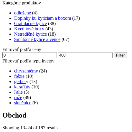
Kategórie produktov
odložené
(4)
Doplnky ku kyticiam a boxom
(17)
Gratulačné kytice
(38)
Kvetinové boxy
(43)
Netradičné kytice
(18)
Smútočné kytice a vence
(67)
Filtrovať podľa ceny
Minimálna
Maximálna
Filter
cena
cena
Filtrovať podľa typu kvetov
chryzantémy
(24)
frézie
(10)
gerbery
(13)
karafiáty
(10)
ľalie
(5)
ruže
(49)
slnečnice
(6)
Obchod
Showing 13–24 of 187 results