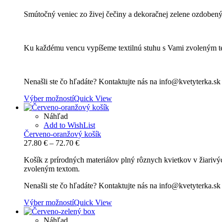
range:
Smútočný veniec zo živej čečiny a dekoračnej zelene ozdobený
94.70 €
through
131.90 €
Ku každému vencu vypíšeme textilnú stuhu s Vami zvoleným t
Nenašli ste čo hľadáte? Kontaktujte nás na info@kvetyterka.s
Výber možností
Quick View
Náhľad
Add to WishList
Červeno-oranžový košík
Price
27.80
€
–
72.70
€
range:
Košík z prírodných materiálov plný rôznych kvietkov v žiariv
27.80 €
zvoleným textom.
through
72.70 €
Nenašli ste čo hľadáte? Kontaktujte nás na info@kvetyterka.s
Výber možností
Quick View
Náhľad