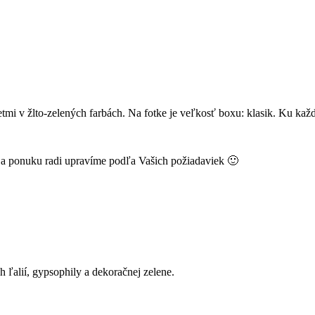
mi v žlto-zelených farbách. Na fotke je veľkosť boxu: klasik. Ku ka
k a ponuku radi upravíme podľa Vašich požiadaviek 🙂
h ľalií, gypsophily a dekoračnej zelene.