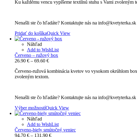
Ku každému vencu vypíšeme textilnú stuhu s Vami zvoleným t
Nenašli ste čo hľadáte? Kontaktujte nás na info@kvetyterka.s
Pridať do košíka
Quick View
Náhľad
Add to WishList
Červeno – ružový box
Price
26.90
€
–
69.60
€
range:
Červeno-ružová kombinácia kvetov vo vysokom okrúhlom boxe 
26.90 €
zvoleným textom.
through
69.60 €
Nenašli ste čo hľadáte? Kontaktujte nás na info@kvetyterka.s
Výber možností
Quick View
Náhľad
Add to WishList
Červeno-biely smútočný veniec
Price
94.70
€
–
131.90
€