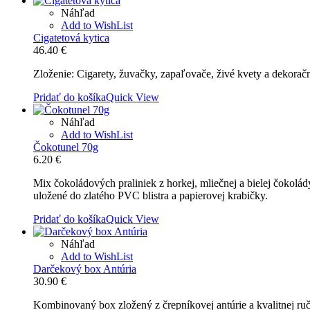
Náhľad
Add to WishList
Cigatetová kytica
46.40
€
Zloženie: Cigarety, žuvačky, zapaľovače, živé kvety a dekoračn
Pridať do košíka
Quick View
Náhľad
Add to WishList
Čokotunel 70g
6.20
€
Mix čokoládových praliniek z horkej, mliečnej a bielej čokolá
uložené do zlatého PVC blistra a papierovej krabičky.
Pridať do košíka
Quick View
Náhľad
Add to WishList
Darčekový box Antúria
30.90
€
Kombinovaný box zložený z črepníkovej antúrie a kvalitnej r