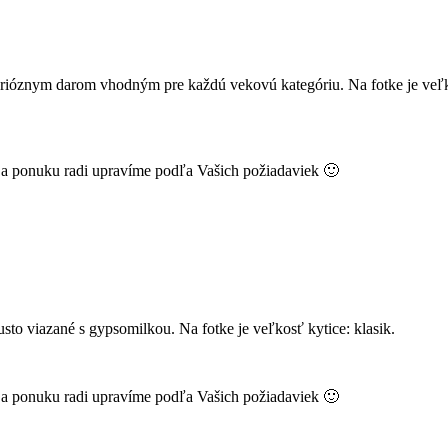
erióznym darom vhodným pre každú vekovú kategóriu. Na fotke je veľ
k a ponuku radi upravíme podľa Vašich požiadaviek 🙂
nahusto viazané s gypsomilkou. Na fotke je veľkosť kytice: klasik.
k a ponuku radi upravíme podľa Vašich požiadaviek 🙂