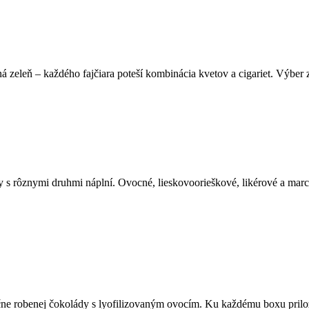
á zeleň – každého fajčiara poteší kombinácia kvetov a cigariet. Výber 
dy s rôznymi druhmi náplní. Ovocné, lieskovoorieškové, likérové a ma
učne robenej čokolády s lyofilizovaným ovocím. Ku každému boxu pril