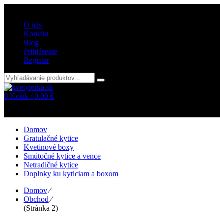
Vitajte v internetovom obchode kvetyterka.sk
O nás
Kontakt
Blog
Prihlásenie
Register
0
Košík /
0.00
€
Žiadne položky v košíku!
Domov
Gratulačné kytice
Kvetinové boxy
Smútočné kytice a vence
Netradičné kytice
Doplnky ku kyticiam a boxom
Domov
⁄
Obchod
⁄
(Stránka 2)