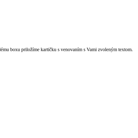
ždému boxu priložíme kartičku s venovaním s Vami zvoleným textom.