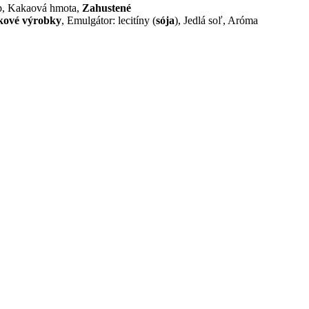
up, Kakaová hmota,
Zahustené
kové výrobky
, Emulgátor: lecitíny (
sója
), Jedlá soľ, Aróma