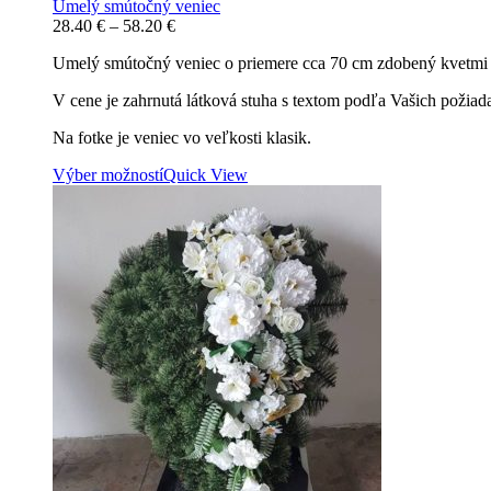
Umelý smútočný veniec
Price
28.40
€
–
58.20
€
range:
Umelý smútočný veniec o priemere cca 70 cm zdobený kvetmi 
28.40 €
through
V cene je zahrnutá látková stuha s textom podľa Vašich požiad
58.20 €
Na fotke je veniec vo veľkosti klasik.
Výber možností
Quick View