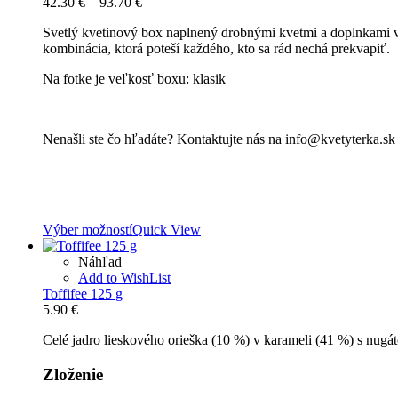
Price
42.30
€
–
93.70
€
range:
Svetlý kvetinový box naplnený drobnými kvetmi a doplnkami v o
42.30 €
kombinácia, ktorá poteší každého, kto sa rád nechá prekvapiť.
through
93.70 €
Na fotke je veľkosť boxu: klasik
Nenašli ste čo hľadáte? Kontaktujte nás na info@kvetyterka.s
Výber možností
Quick View
Náhľad
Add to WishList
Toffifee 125 g
5.90
€
Celé jadro lieskového orieška (10 %) v karameli (41 %) s nu
Zloženie