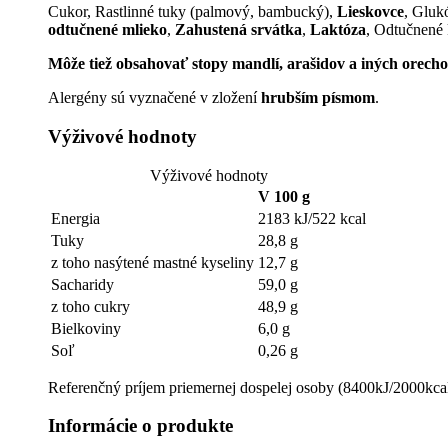
Cukor, Rastlinné tuky (palmový, bambucký),
Lieskovce
, Gluk
odtučnené mlieko
,
Zahustená srvátka
,
Laktóza
, Odtučnené
Môže tiež obsahovať stopy mandlí, arašidov a iných orecho
Alergény sú vyznačené v zložení
hrubším písmom
.
Výživové hodnoty
Výživové hodnoty
V 100 g
Energia
2183 kJ/522 kcal
Tuky
28,8 g
z toho nasýtené mastné kyseliny
12,7 g
Sacharidy
59,0 g
z toho cukry
48,9 g
Bielkoviny
6,0 g
Soľ
0,26 g
Referenčný príjem priemernej dospelej osoby (8400kJ/2000kca
Informácie o produkte