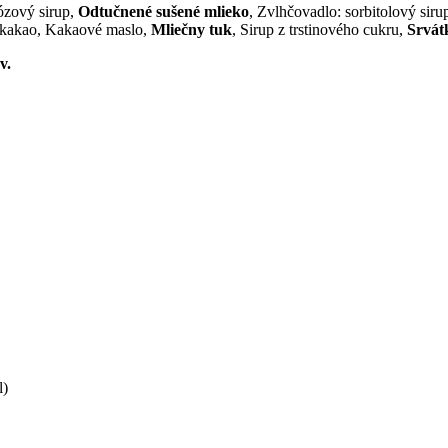
ózový sirup,
Odtučnené sušené mlieko
, Zvlhčovadlo: sorbitolový sir
 kakao, Kakaové maslo,
Mliečny tuk
, Sirup z trstinového cukru,
Srvát
v.
l)