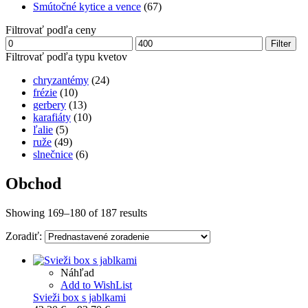
Smútočné kytice a vence
(67)
Filtrovať podľa ceny
Minimálna
Maximálna
Filter
cena
cena
Filtrovať podľa typu kvetov
chryzantémy
(24)
frézie
(10)
gerbery
(13)
karafiáty
(10)
ľalie
(5)
ruže
(49)
slnečnice
(6)
Obchod
Showing 169–180 of 187 results
Zoradiť:
Náhľad
Add to WishList
Svieži box s jablkami