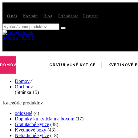
Vitajte v internetovom obchode kvetyterka.sk
O nás
Kontakt
Blog
Prihlásenie
Register
0
Košík /
0.00
€
Žiadne položky v košíku!
DOMOV
GRATULAČNÉ KYTICE
KVETINOVÉ 
Domov
⁄
Obchod
⁄
(Stránka 15)
Kategórie produktov
odložené
(4)
Doplnky ku kyticiam a boxom
(17)
Gratulačné kytice
(38)
Kvetinové boxy
(43)
Netradičné kytice
(18)