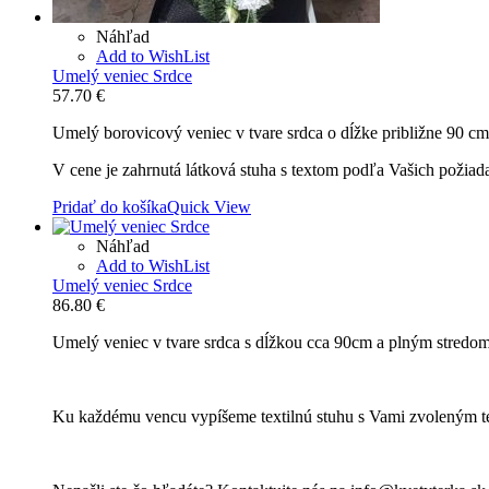
Náhľad
Add to WishList
Umelý veniec Srdce
57.70
€
Umelý borovicový veniec v tvare srdca o dĺžke približne 90 c
V cene je zahrnutá látková stuha s textom podľa Vašich požiad
Pridať do košíka
Quick View
Náhľad
Add to WishList
Umelý veniec Srdce
86.80
€
Umelý veniec v tvare srdca s dĺžkou cca 90cm a plným stred
Ku každému vencu vypíšeme textilnú stuhu s Vami zvoleným t