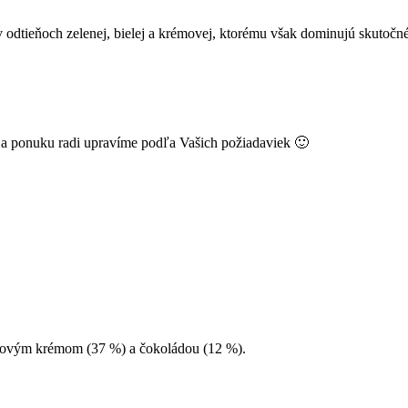
dtieňoch zelenej, bielej a krémovej, ktorému však dominujú skutočné z
k a ponuku radi upravíme podľa Vašich požiadaviek 🙂
gátovým krémom (37 %) a čokoládou (12 %).