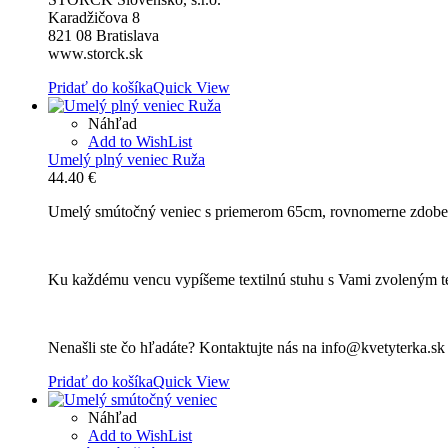
Karadžičova 8
821 08 Bratislava
www.storck.sk
Pridať do košíka
Quick View
Náhľad
Add to WishList
Umelý plný veniec Ruža
44.40
€
Umelý smútočný veniec s priemerom 65cm, rovnomerne zdoben
Ku každému vencu vypíšeme textilnú stuhu s Vami zvoleným t
Nenašli ste čo hľadáte? Kontaktujte nás na info@kvetyterka.s
Pridať do košíka
Quick View
Náhľad
Add to WishList