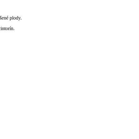
šené plody.
intorín.