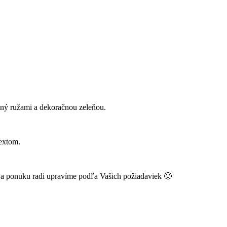
ý ružami a dekoračnou zeleňou.
extom.
k a ponuku radi upravíme podľa Vašich požiadaviek 🙂