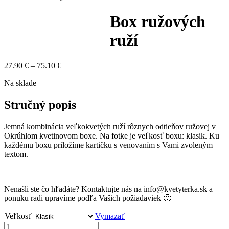
Box ružových
ruží
Price
27.90
€
–
75.10
€
range:
Na sklade
27.90 €
through
75.10 €
Stručný popis
Jemná kombinácia veľkokvetých ruží rôznych odtieňov ružovej v
Okrúhlom kvetinovom boxe. Na fotke je veľkosť boxu: klasik. Ku
každému boxu priložíme kartičku s venovaním s Vami zvoleným
textom.
Nenašli ste čo hľadáte? Kontaktujte nás na info@kvetyterka.sk a
ponuku radi upravíme podľa Vašich požiadaviek 🙂
Veľkosť
Vymazať