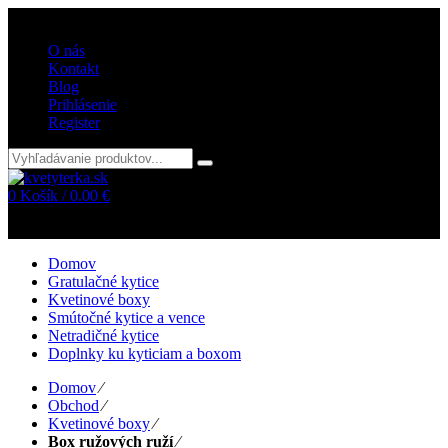
Vitajte v internetovom obchode kvetyterka.sk
O nás
Kontakt
Blog
Prihlásenie
Register
0
Košík /
0.00
€
Žiadne položky v košíku!
Domov
Gratulačné kytice
Kvetinové boxy
Smútočné kytice a vence
Netradičné kytice
Doplnky ku kyticiam a boxom
Domov
⁄
Obchod
⁄
Kvetinové boxy
⁄
Box ružových ruží
⁄