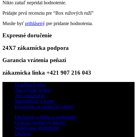
Nikto zatiaľ nepridal hodnotenie.
Pridajte prvú recenziu pre “Box ružových ruží”
Musíte byť
prihlásený
pre pridanie hodnotenia.
Expresné doručenie
24X7 zákaznícka podpora
Garancia vrátenia peňazí
zákaznícka linka +421 907 216 043
Donáška kvetov
Ako vybrať kyticu
Ako nakupovať
Starostlivosť o kvety
Doručenie na smútočný obrad
Obchodné a dodacie podmienky
Ochrana osobných údajov
Sledovanie objednávky
Obchod