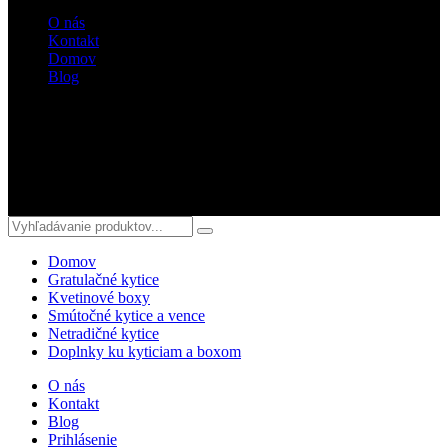
O nás
Kontakt
Domov
Blog
Sledujte nás
© 2018 kvetyterka.sk. All Rights Reserved.
Domov
Gratulačné kytice
Kvetinové boxy
Smútočné kytice a vence
Netradičné kytice
Doplnky ku kyticiam a boxom
O nás
Kontakt
Blog
Prihlásenie