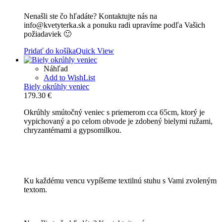
Nenašli ste čo hľadáte? Kontaktujte nás na
info@kvetyterka.sk a ponuku radi upravíme podľa Vašich
požiadaviek 🙂
Pridať do košíka
Quick View
Náhľad
Add to WishList
Biely okrúhly veniec
179.30
€
Okrúhly smútočný veniec s priemerom cca 65cm, ktorý je
vypichovaný a po celom obvode je zdobený bielymi ružami,
chryzantémami a gypsomilkou.
Ku každému vencu vypíšeme textilnú stuhu s Vami zvoleným
textom.