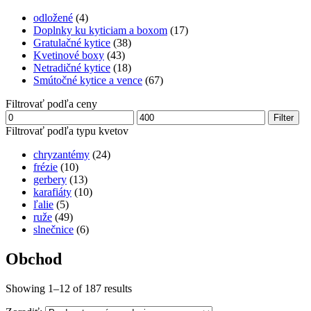
odložené
(4)
Doplnky ku kyticiam a boxom
(17)
Gratulačné kytice
(38)
Kvetinové boxy
(43)
Netradičné kytice
(18)
Smútočné kytice a vence
(67)
Filtrovať podľa ceny
Minimálna
Maximálna
Filter
cena
cena
Filtrovať podľa typu kvetov
chryzantémy
(24)
frézie
(10)
gerbery
(13)
karafiáty
(10)
ľalie
(5)
ruže
(49)
slnečnice
(6)
Obchod
Showing 1–12 of 187 results