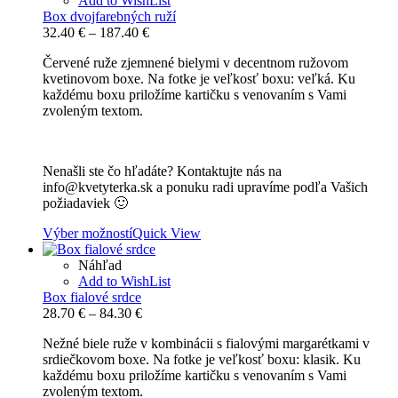
Add to WishList
Box dvojfarebných ruží
Price
32.40
€
–
187.40
€
range:
Červené ruže zjemnené bielymi v decentnom ružovom
32.40 €
kvetinovom boxe. Na fotke je veľkosť boxu: veľká. Ku
through
každému boxu priložíme kartičku s venovaním s Vami
187.40 €
zvoleným textom.
Nenašli ste čo hľadáte? Kontaktujte nás na
info@kvetyterka.sk a ponuku radi upravíme podľa Vašich
požiadaviek 🙂
Výber možností
Quick View
Náhľad
Add to WishList
Box fialové srdce
Price
28.70
€
–
84.30
€
range:
Nežné biele ruže v kombinácii s fialovými margarétkami v
28.70 €
srdiečkovom boxe. Na fotke je veľkosť boxu: klasik. Ku
through
každému boxu priložíme kartičku s venovaním s Vami
84.30 €
zvoleným textom.