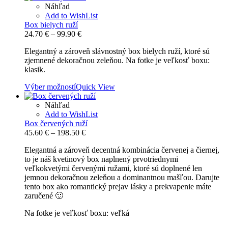
Náhľad
Add to WishList
Box bielych ruží
Price
24.70
€
–
99.90
€
range:
Elegantný a zároveň slávnostný box bielych ruží, ktoré sú
24.70 €
zjemnené dekoračnou zeleňou. Na fotke je veľkosť boxu:
through
klasik.
99.90 €
Výber možností
Quick View
Náhľad
Add to WishList
Box červených ruží
Price
45.60
€
–
198.50
€
range:
Elegantná a zároveň decentná kombinácia červenej a čiernej,
45.60 €
to je náš kvetinový box naplnený prvotriednymi
through
veľkokvetými červenými ružami, ktoré sú doplnené len
198.50 €
jemnou dekoračnou zeleňou a dominantnou mašľou. Darujte
tento box ako romantický prejav lásky a prekvapenie máte
zaručené 🙂
Na fotke je veľkosť boxu: veľká