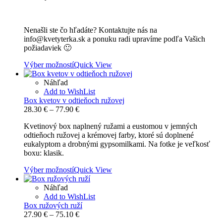
Nenašli ste čo hľadáte? Kontaktujte nás na
info@kvetyterka.sk a ponuku radi upravíme podľa Vašich
požiadaviek 🙂
Výber možností
Quick View
Náhľad
Add to WishList
Box kvetov v odtieňoch ružovej
Price
28.30
€
–
77.90
€
range:
Kvetinový box naplnený ružami a eustomou v jemných
28.30 €
odtieňoch ružovej a krémovej farby, ktoré sú doplnené
through
eukalyptom a drobnými gypsomilkami. Na fotke je veľkosť
77.90 €
boxu: klasik.
Výber možností
Quick View
Náhľad
Add to WishList
Box ružových ruží
Price
27.90
€
–
75.10
€