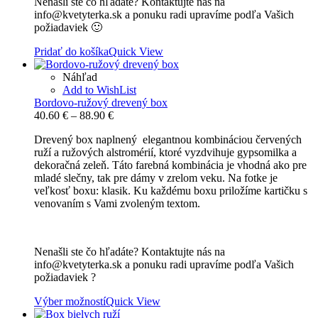
Nenašli ste čo hľadáte? Kontaktujte nás na
info@kvetyterka.sk a ponuku radi upravíme podľa Vašich
požiadaviek 🙂
Pridať do košíka
Quick View
Náhľad
Add to WishList
Bordovo-ružový drevený box
Price
40.60
€
–
88.90
€
range:
Drevený box naplnený elegantnou kombináciou červených
40.60 €
ruží a ružových alstromérií, ktoré vyzdvihuje gypsomilka a
through
dekoračná zeleň. Táto farebná kombinácia je vhodná ako pre
88.90 €
mladé slečny, tak pre dámy v zrelom veku. Na fotke je
veľkosť boxu: klasik. Ku každému boxu priložíme kartičku s
venovaním s Vami zvoleným textom.
Nenašli ste čo hľadáte? Kontaktujte nás na
info@kvetyterka.sk a ponuku radi upravíme podľa Vašich
požiadaviek ?
Výber možností
Quick View