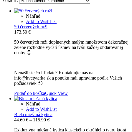
Zoradiť:
Náhľad
Add to WishList
50 červených ruží
173.50
€
50 červených ruží doplnených malým množstvom dekoračnej
zelene rozhodne vyčarí úsmev na tvári každej obdarovanej
osoby 🙂
Nenašli ste čo hľadáte? Kontaktujte nás na
info@kvetyterka.sk a ponuku radi upravíme podľa Vašich
požiadaviek 🙂
Pridať do košíka
Quick View
Náhľad
Add to WishList
Biela miešaná kytica
Price
44.60
€
–
115.90
€
range:
Exkluzívna miešaná kytica klasického okrúhleho tvaru ktorá
44.60 €