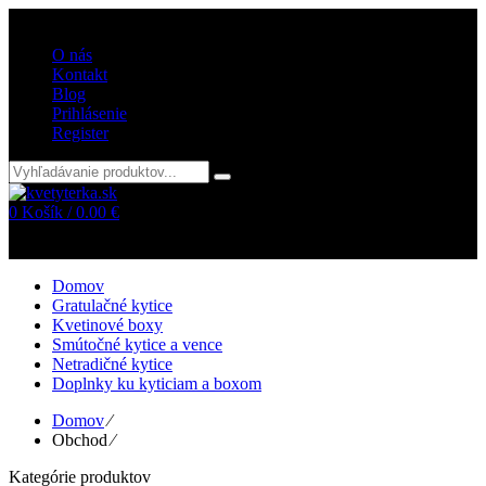
Vitajte v internetovom obchode kvetyterka.sk
O nás
Kontakt
Blog
Prihlásenie
Register
0
Košík /
0.00
€
Žiadne položky v košíku!
Domov
Gratulačné kytice
Kvetinové boxy
Smútočné kytice a vence
Netradičné kytice
Doplnky ku kyticiam a boxom
Domov
⁄
Obchod
⁄
Kategórie produktov