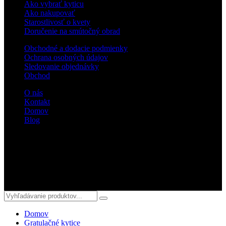
Ako vybrať kyticu
Ako nakupovať
Starostlivosť o kvety
Doručenie na smútočný obrad
Obchodné a dodacie podmienky
Ochrana osobných údajov
Sledovanie objednávky
Obchod
O nás
Kontakt
Domov
Blog
Sledujte nás
© 2018 kvetyterka.sk. All Rights Reserved.
Domov
Gratulačné kytice