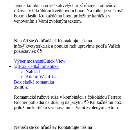
range:
Jemná kombinácia veľkokvetých ruží rôznych odtieňov
27.90 €
ružovej v Okrúhlom kvetinovom boxe. Na fotke je veľkosť
through
boxu: klasik. Ku každému boxu priložíme kartičku s
75.10 €
venovaním s Vami zvoleným textom.
Nenašli ste čo hľadáte? Kontaktujte nás na
info@kvetyterka.sk a ponuku radi upravíme podľa Vašich
požiadaviek 🙂
Výber možností
Quick View
Náhľad
Add to WishList
Box sladká romantika
39.80
€
Romantické ružové ruže v kombinácii s čokoládou Ferrero
Rocher pohladia na duši, aj na jazyku 🙂 Ku každému boxu
priložíme kartičku s venovaním s Vami zvoleným textom.
Nenašli ste čo hľadáte? Kontaktujte nás na