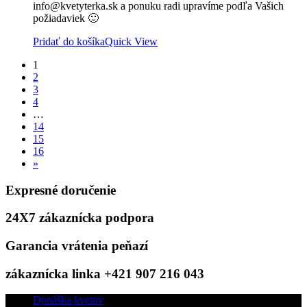
info@kvetyterka.sk a ponuku radi upravíme podľa Vašich
požiadaviek 🙂
Pridať do košíka
Quick View
1
2
3
4
…
14
15
16
»
Expresné doručenie
24X7 zákaznícka podpora
Garancia vrátenia peňazí
zákaznícka linka +421 907 216 043
Donáška kvetov