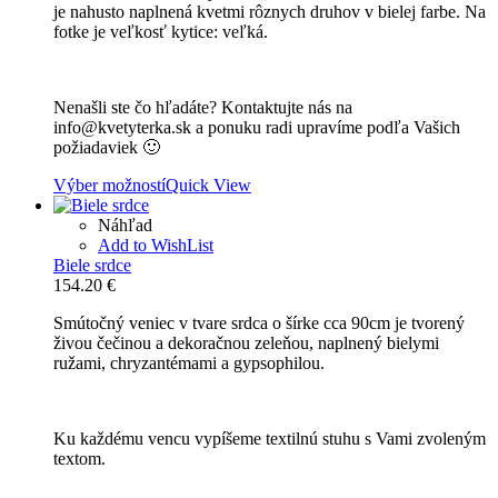
je nahusto naplnená kvetmi rôznych druhov v bielej farbe. Na
through
fotke je veľkosť kytice: veľká.
115.90 €
Nenašli ste čo hľadáte? Kontaktujte nás na
info@kvetyterka.sk a ponuku radi upravíme podľa Vašich
požiadaviek 🙂
Výber možností
Quick View
Náhľad
Add to WishList
Biele srdce
154.20
€
Smútočný veniec v tvare srdca o šírke cca 90cm je tvorený
živou čečinou a dekoračnou zeleňou, naplnený bielymi
ružami, chryzantémami a gypsophilou.
Ku každému vencu vypíšeme textilnú stuhu s Vami zvoleným
textom.