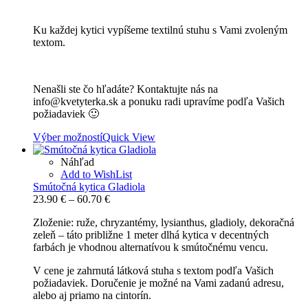
Ku každej kytici vypíšeme textilnú stuhu s Vami zvoleným
textom.
Nenašli ste čo hľadáte? Kontaktujte nás na
info@kvetyterka.sk a ponuku radi upravíme podľa Vašich
požiadaviek 🙂
Výber možností
Quick View
Náhľad
Add to WishList
Smútočná kytica Gladiola
Price
23.90
€
–
60.70
€
range:
Zloženie: ruže, chryzantémy, lysianthus, gladioly, dekoračná
23.90 €
zeleň – táto približne 1 meter dlhá kytica v decentných
through
farbách je vhodnou alternatívou k smútočnému vencu.
60.70 €
V cene je zahrnutá látková stuha s textom podľa Vašich
požiadaviek. Doručenie je možné na Vami zadanú adresu,
alebo aj priamo na cintorín.