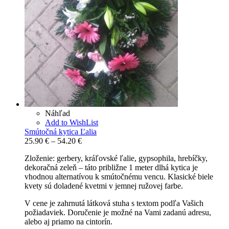
Náhľad
Add to WishList
Smútočná kytica Ľalia
Price
25.90
€
–
54.20
€
range:
Zloženie: gerbery, kráľovské ľalie, gypsophila, hrebíčky,
25.90 €
dekoračná zeleň – táto približne 1 meter dlhá kytica je
through
vhodnou alternatívou k smútočnému vencu. Klasické biele
54.20 €
kvety sú doladené kvetmi v jemnej ružovej farbe.
V cene je zahrnutá látková stuha s textom podľa Vašich
požiadaviek. Doručenie je možné na Vami zadanú adresu,
alebo aj priamo na cintorín.