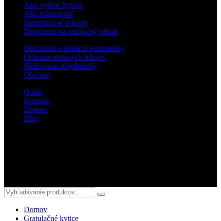
Ako vybrať kyticu
Ako nakupovať
Starostlivosť o kvety
Doručenie na smútočný obrad
Obchodné a dodacie podmienky
Ochrana osobných údajov
Sledovanie objednávky
Obchod
O nás
Kontakt
Domov
Blog
Sledujte nás
© 2018 kvetyterka.sk. All Rights Reserved.
Domov
Gratulačné kytice