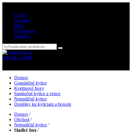
Vitajte v internetovom obchode kvetyterka.sk
O nás
Kontakt
Blog
Prihlásenie
Register
0
Košík /
0.00
€
Žiadne položky v košíku!
Domov
Gratulačné kytice
Kvetinové boxy
Smútočné kytice a vence
Netradičné kytice
Doplnky ku kyticiam a boxom
Domov
⁄
Obchod
⁄
Netradičné kytice
⁄
Sladký box
⁄