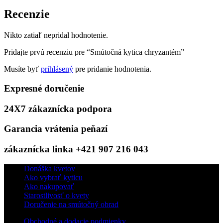
Recenzie
Nikto zatiaľ nepridal hodnotenie.
Pridajte prvú recenziu pre “Smútočná kytica chryzantém”
Musíte byť
prihlásený
pre pridanie hodnotenia.
Expresné doručenie
24X7 zákaznícka podpora
Garancia vrátenia peňazí
zákaznícka linka +421 907 216 043
Donáška kvetov
Ako vybrať kyticu
Ako nakupovať
Starostlivosť o kvety
Doručenie na smútočný obrad
Obchodné a dodacie podmienky