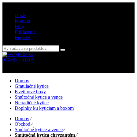
Vitajte v internetovom obchode kvetyterka.sk
O nás
Kontakt
Blog
Prihlásenie
Register
0
Košík /
0.00
€
Žiadne položky v košíku!
Domov
Gratulačné kytice
Kvetinové boxy
Smútočné kytice a vence
Netradičné kytice
Doplnky ku kyticiam a boxom
Domov
⁄
Obchod
⁄
Smútočné kytice a vence
⁄
Smútočná kytica chryzantém
⁄