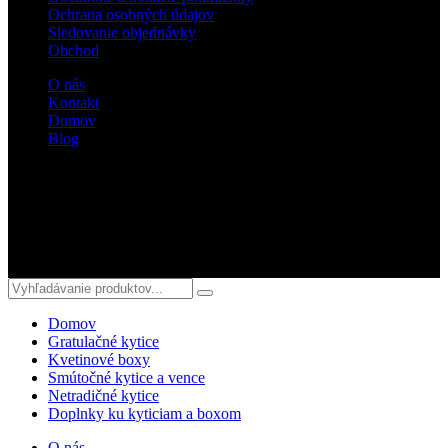
Ochrana osobných údajov
Sledovanie objednávky
Obchod
O nás
Kontakt
Domov
Blog
Sledujte nás
© 2018 kvetyterka.sk. All Rights Reserved.
Domov
Gratulačné kytice
Kvetinové boxy
Smútočné kytice a vence
Netradičné kytice
Doplnky ku kyticiam a boxom
O nás