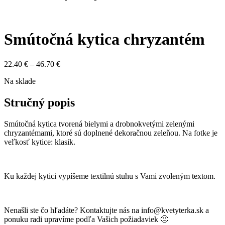
Smútočná kytica chryzantém
Price
22.40
€
–
46.70
€
range:
Na sklade
22.40 €
through
46.70 €
Stručný popis
Smútočná kytica tvorená bielymi a drobnokvetými zelenými
chryzantémami, ktoré sú doplnené dekoračnou zeleňou. Na fotke je
veľkosť kytice: klasik.
Ku každej kytici vypíšeme textilnú stuhu s Vami zvoleným textom.
Nenašli ste čo hľadáte? Kontaktujte nás na info@kvetyterka.sk a
ponuku radi upravíme podľa Vašich požiadaviek 🙂