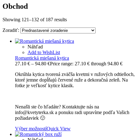
Obchod
Showing 121–132 of 187 results
Zoradiť:
Náhľad
Add to WishList
Romantická miešaná kytica
27.10
€
–
94.80
€
Price range: 27.10 € through 94.80 €
Okrúhla kytica tvorená zväčša kvetmi v ružových odtieňoch,
ktoré jemne dopĺňajú červené ruže a dekoračná zeleň. Na
fotke je veľkosť kytice klasik.
Nenašli ste čo hľadáte? Kontaktujte nás na
info@kvetyterka.sk a ponuku radi upravíme podľa Vašich
požiadaviek 🙂
Výber možností
Quick View
Náhľad