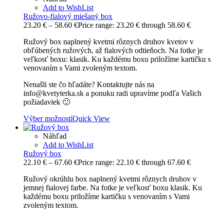
Add to WishList
Ružovo-fialový miešaný box
23.20
€
–
58.60
€
Price range: 23.20 € through 58.60 €
Ružový box naplnený kvetmi rôznych druhov kvetov v
obľúbených ružových, až fialových odtieňoch. Na fotke je
veľkosť boxu: klasik. Ku každému boxu priložíme kartičku s
venovaním s Vami zvoleným textom.
Nenašli ste čo hľadáte? Kontaktujte nás na
info@kvetyterka.sk a ponuku radi upravíme podľa Vašich
požiadaviek 🙂
Výber možností
Quick View
Náhľad
Add to WishList
Ružový box
22.10
€
–
67.60
€
Price range: 22.10 € through 67.60 €
Ružový okrúhlu box naplnený kvetmi rôznych druhov v
jemnej fialovej farbe. Na fotke je veľkosť boxu klasik. Ku
každému boxu priložíme kartičku s venovaním s Vami
zvoleným textom.