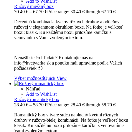
Add to WishList
Ružový miešaný box
30.40
€
–
67.70
€
Price range: 30.40 € through 67.70 €
Decentná kombinácia kvetov rôznych druhov a odtieňov
ružovej v elegantnom okrúhlom boxe. Na fotke je veľkosť
boxu: klasik. Ku každému boxu priložíme kartičku s
venovaním s Vami zvoleným textom.
Nenašli ste čo hľadáte? Kontaktujte nás na
info@kvetyterka.sk a ponuku radi upravíme podľa Vašich
požiadaviek 🙂
Výber možností
Quick View
Náhľad
Add to WishList
Ružový romantický box
28.40
€
–
58.70
€
Price range: 28.40 € through 58.70 €
Romantický box v tvare srdca naplnený kvetmi rôznych
druhov v ružovo-bielej kombinácii. Na fotke je veľkosť boxu
klasik. Ku každému boxu priložíme kartičku s venovaním s
Vami zvoleným textom.