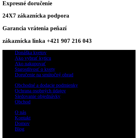
Expresné doručenie
24X7 zákaznícka podpora
Garancia vrátenia peňazí
zákaznícka linka +421 907 216 043
Donáška kvetov
Ako vybrať kyticu
Ako nakupovať
Starostlivosť o kvety
Doručenie na smútočný obrad
Obchodné a dodacie podmienky
Ochrana osobných údajov
Sledovanie objednávky
Obchod
O nás
Kontakt
Domov
Blog