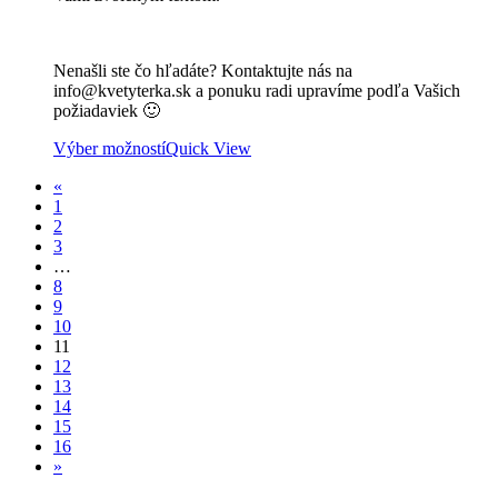
Nenašli ste čo hľadáte? Kontaktujte nás na
info@kvetyterka.sk a ponuku radi upravíme podľa Vašich
požiadaviek 🙂
Výber možností
Quick View
«
1
2
3
…
8
9
10
11
12
13
14
15
16
»