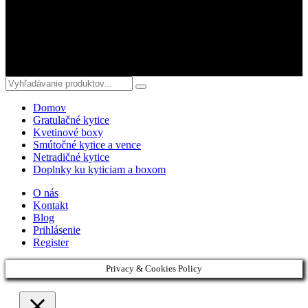
Sledujte nás
© 2018 kvetyterka.sk. All Rights Reserved.
Domov
Gratulačné kytice
Kvetinové boxy
Smútočné kytice a vence
Netradičné kytice
Doplnky ku kyticiam a boxom
O nás
Kontakt
Blog
Prihlásenie
Register
Privacy & Cookies Policy