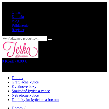
Vitajte v internetovom obchode kvetyterka.sk
O nás
Kontakt
Blog
Prihlásenie
Register
0
Košík /
0.00
€
Žiadne položky v košíku!
Domov
Gratulačné kytice
Kvetinové boxy
Smútočné kytice a vence
Netradičné kytice
Doplnky ku kyticiam a boxom
Domov
⁄