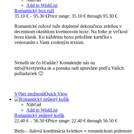
Add to WishList
Romantický box ruží
35.10
€
–
95.30
€
Price range: 35.10 € through 95.30 €
Romantické ružové ruže doplnené dekoračnou zeleňou v
decentnom okrúhlom kvetinovom boxe. Na fotke je veľkosť
boxu klasik. Ku každému boxu priložíme kartičku s
venovaním s Vami zvoleným textom.
Nenašli ste čo hľadáte? Kontaktujte nás na
info@kvetyterka.sk a ponuku radi upravíme podľa Vašich
požiadaviek 🙂
Výber možností
Quick View
Náhľad
Add to WishList
Romantický prútený košík
22.40
€
–
56.50
€
Price range: 22.40 € through 56.50 €
Bielo – fialová kombinácia kvietkov v romantickom prútenom