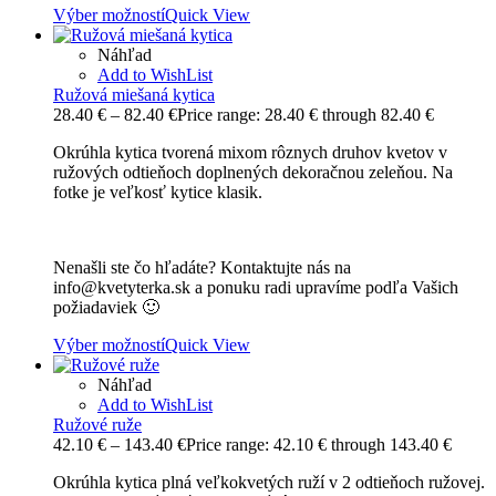
Výber možností
Quick View
Náhľad
Add to WishList
Ružová miešaná kytica
28.40
€
–
82.40
€
Price range: 28.40 € through 82.40 €
Okrúhla kytica tvorená mixom rôznych druhov kvetov v
ružových odtieňoch doplnených dekoračnou zeleňou. Na
fotke je veľkosť kytice klasik.
Nenašli ste čo hľadáte? Kontaktujte nás na
info@kvetyterka.sk a ponuku radi upravíme podľa Vašich
požiadaviek 🙂
Výber možností
Quick View
Náhľad
Add to WishList
Ružové ruže
42.10
€
–
143.40
€
Price range: 42.10 € through 143.40 €
Okrúhla kytica plná veľkokvetých ruží v 2 odtieňoch ružovej.