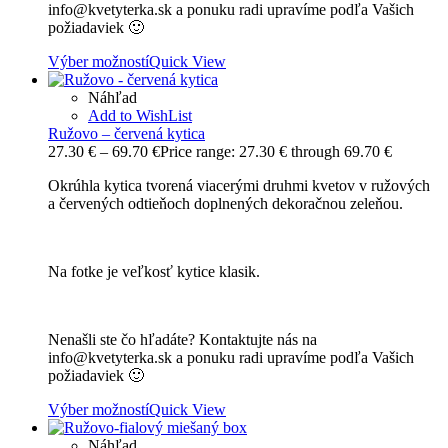
info@kvetyterka.sk a ponuku radi upravíme podľa Vašich
požiadaviek 🙂
Výber možností
Quick View
Náhľad
Add to WishList
Ružovo – červená kytica
27.30
€
–
69.70
€
Price range: 27.30 € through 69.70 €
Okrúhla kytica tvorená viacerými druhmi kvetov v ružových
a červených odtieňoch doplnených dekoračnou zeleňou.
Na fotke je veľkosť kytice klasik.
Nenašli ste čo hľadáte? Kontaktujte nás na
info@kvetyterka.sk a ponuku radi upravíme podľa Vašich
požiadaviek 🙂
Výber možností
Quick View
Náhľad