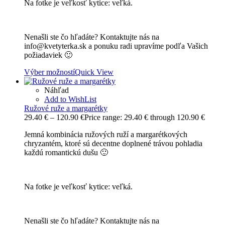
Na fotke je veľkosť kytice: veľká.
Nenašli ste čo hľadáte? Kontaktujte nás na
info@kvetyterka.sk a ponuku radi upravíme podľa Vašich
požiadaviek 🙂
Výber možností
Quick View
Náhľad
Add to WishList
Ružové ruže a margarétky
29.40
€
–
120.90
€
Price range: 29.40 € through 120.90 €
Jemná kombinácia ružových ruží a margarétkových
chryzantém, ktoré sú decentne doplnené trávou pohladia
každú romantickú dušu 🙂
Na fotke je veľkosť kytice: veľká.
Nenašli ste čo hľadáte? Kontaktujte nás na