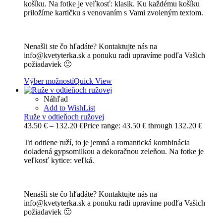
košíku. Na fotke je veľkosť: klasik. Ku každému košíku
priložíme kartičku s venovaním s Vami zvoleným textom.
Nenašli ste čo hľadáte? Kontaktujte nás na
info@kvetyterka.sk a ponuku radi upravíme podľa Vašich
požiadaviek 🙂
Výber možností
Quick View
Náhľad
Add to WishList
Ruže v odtieňoch ružovej
43.50
€
–
132.20
€
Price range: 43.50 € through 132.20 €
Tri odtiene ruží, to je jemná a romantická kombinácia
doladená gypsomilkou a dekoračnou zeleňou. Na fotke je
veľkosť kytice: veľká.
Nenašli ste čo hľadáte? Kontaktujte nás na
info@kvetyterka.sk a ponuku radi upravíme podľa Vašich
požiadaviek 🙂