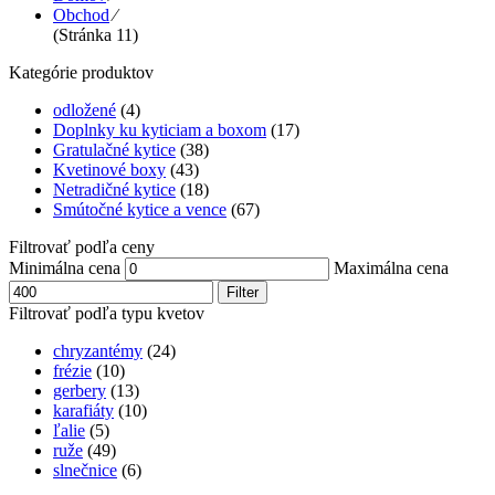
Obchod
⁄
(Stránka 11)
Kategórie produktov
odložené
(4)
Doplnky ku kyticiam a boxom
(17)
Gratulačné kytice
(38)
Kvetinové boxy
(43)
Netradičné kytice
(18)
Smútočné kytice a vence
(67)
Filtrovať podľa ceny
Minimálna cena
Maximálna cena
Filter
Filtrovať podľa typu kvetov
chryzantémy
(24)
frézie
(10)
gerbery
(13)
karafiáty
(10)
ľalie
(5)
ruže
(49)
slnečnice
(6)