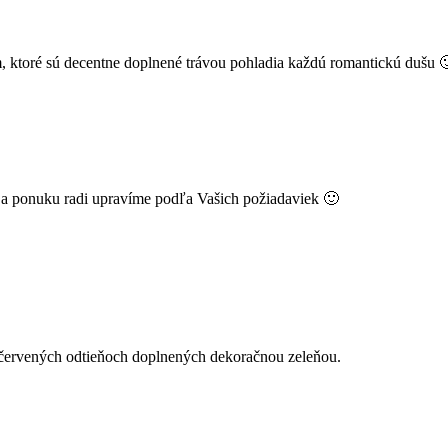
 ktoré sú decentne doplnené trávou pohladia každú romantickú dušu 
k a ponuku radi upravíme podľa Vašich požiadaviek 🙂
 červených odtieňoch doplnených dekoračnou zeleňou.