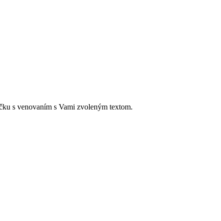
tičku s venovaním s Vami zvoleným textom.
á.