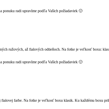
k a ponuku radi upravíme podľa Vašich požiadaviek 🙂
ch ružových, až fialových odtieňoch. Na fotke je veľkosť boxu: kla
k a ponuku radi upravíme podľa Vašich požiadaviek 🙂
fialovej farbe. Na fotke je veľkosť boxu klasik. Ku každému boxu pr