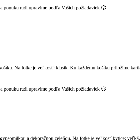
k a ponuku radi upravíme podľa Vašich požiadaviek 🙂
ošíku. Na fotke je veľkosť: klasik. Ku každému košíku priložíme kar
k a ponuku radi upravíme podľa Vašich požiadaviek 🙂
ná gypsomilkou a dekoračnou zeleňou. Na fotke je veľkosť kytice: veľk