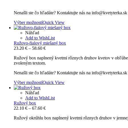
Nenašli ste čo hľadáte? Kontaktujte nás na info@kvetyterka.s
Výber možností
Quick View
Náhľad
Add to WishList
Ružovo-fialový miešaný box
Price
23.20
€
–
58.60
€
range:
Ružový box naplnený kvetmi rôznych druhov kvetov v obľúbený
23.20 €
zvoleným textom.
through
58.60 €
Nenašli ste čo hľadáte? Kontaktujte nás na info@kvetyterka.s
Výber možností
Quick View
Náhľad
Add to WishList
Ružový box
Price
22.10
€
–
67.60
€
range:
Ružový okrúhlu box naplnený kvetmi rôznych druhov v jemnej 
22.10 €
through