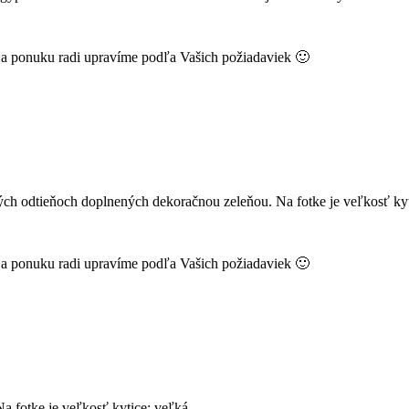
k a ponuku radi upravíme podľa Vašich požiadaviek 🙂
ch odtieňoch doplnených dekoračnou zeleňou. Na fotke je veľkosť kyti
k a ponuku radi upravíme podľa Vašich požiadaviek 🙂
a fotke je veľkosť kytice: veľká.