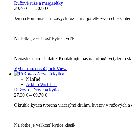
Ružové ruže a margarétky
Price
29.40
€
–
120.90
€
range:
Jemná kombinácia ružových ruží a margarétkových chryzantém,
29.40 €
through
120.90 €
Na fotke je veľkosť kytice: veľká.
Nenašli ste čo hľadáte? Kontaktujte nás na info@kvetyterka.s
Výber možností
Quick View
Náhľad
Add to WishList
Ružovo – červená kytica
Price
27.30
€
–
69.70
€
range:
Okrúhla kytica tvorená viacerými druhmi kvetov v ružových a
27.30 €
through
69.70 €
Na fotke je veľkosť kytice klasik.