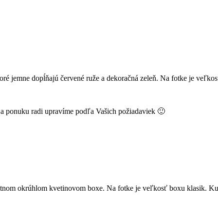
ré jemne dopĺňajú červené ruže a dekoračná zeleň. Na fotke je veľkosť
k a ponuku radi upravíme podľa Vašich požiadaviek 🙂
tnom okrúhlom kvetinovom boxe. Na fotke je veľkosť boxu klasik. K