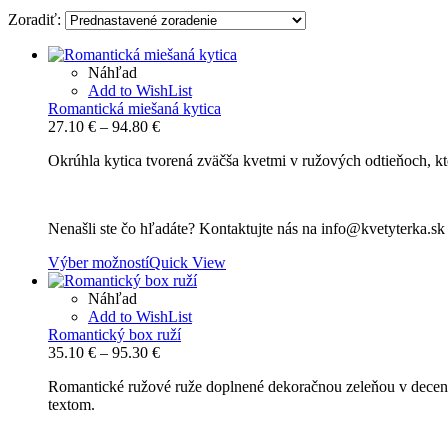
Zoradiť:
Náhľad
Add to WishList
Romantická miešaná kytica
Price
27.10
€
–
94.80
€
range:
Okrúhla kytica tvorená zväčša kvetmi v ružových odtieňoch, kto
27.10 €
through
94.80 €
Nenašli ste čo hľadáte? Kontaktujte nás na info@kvetyterka.s
Výber možností
Quick View
Náhľad
Add to WishList
Romantický box ruží
Price
35.10
€
–
95.30
€
range:
Romantické ružové ruže doplnené dekoračnou zeleňou v decen
35.10 €
textom.
through
95.30 €