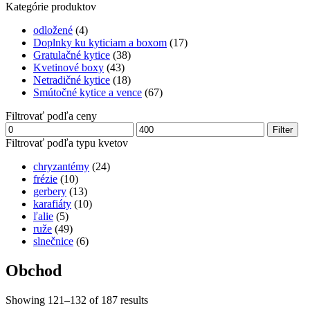
Kategórie produktov
odložené
(4)
Doplnky ku kyticiam a boxom
(17)
Gratulačné kytice
(38)
Kvetinové boxy
(43)
Netradičné kytice
(18)
Smútočné kytice a vence
(67)
Filtrovať podľa ceny
Minimálna
Maximálna
Filter
cena
cena
Filtrovať podľa typu kvetov
chryzantémy
(24)
frézie
(10)
gerbery
(13)
karafiáty
(10)
ľalie
(5)
ruže
(49)
slnečnice
(6)
Obchod
Showing 121–132 of 187 results