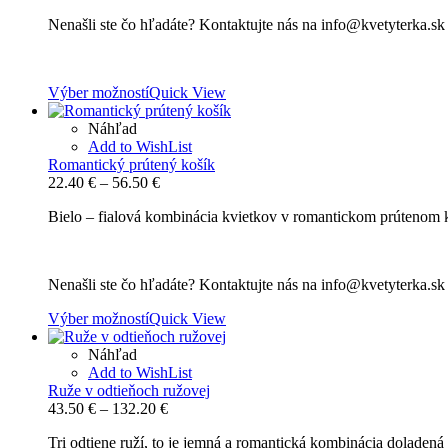
Nenašli ste čo hľadáte? Kontaktujte nás na info@kvetyterka.s
Výber možností
Quick View
Náhľad
Add to WishList
Romantický prútený košík
Price
22.40
€
–
56.50
€
range:
Bielo – fialová kombinácia kvietkov v romantickom prútenom k
22.40 €
through
56.50 €
Nenašli ste čo hľadáte? Kontaktujte nás na info@kvetyterka.s
Výber možností
Quick View
Náhľad
Add to WishList
Ruže v odtieňoch ružovej
Price
43.50
€
–
132.20
€
range:
Tri odtiene ruží, to je jemná a romantická kombinácia dolade
43.50 €