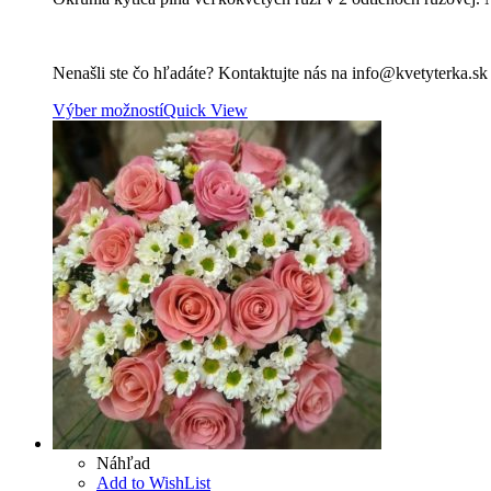
through
143.40 €
Nenašli ste čo hľadáte? Kontaktujte nás na info@kvetyterka.s
Výber možností
Quick View
Náhľad
Add to WishList