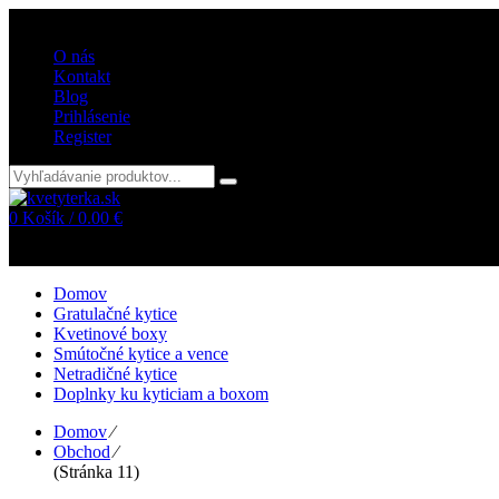
Vitajte v internetovom obchode kvetyterka.sk
O nás
Kontakt
Blog
Prihlásenie
Register
0
Košík /
0.00
€
Žiadne položky v košíku!
Domov
Gratulačné kytice
Kvetinové boxy
Smútočné kytice a vence
Netradičné kytice
Doplnky ku kyticiam a boxom
Domov
⁄
Obchod
⁄
(Stránka 11)