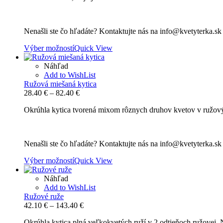
through
132.20 €
Nenašli ste čo hľadáte? Kontaktujte nás na info@kvetyterka.s
Výber možností
Quick View
Náhľad
Add to WishList
Ružová miešaná kytica
Price
28.40
€
–
82.40
€
range:
Okrúhla kytica tvorená mixom rôznych druhov kvetov v ružový
28.40 €
through
82.40 €
Nenašli ste čo hľadáte? Kontaktujte nás na info@kvetyterka.s
Výber možností
Quick View
Náhľad
Add to WishList
Ružové ruže
Price
42.10
€
–
143.40
€
range:
Okrúhla kytica plná veľkokvetých ruží v 2 odtieňoch ružovej. N
42.10 €