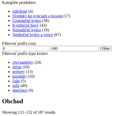
Kategórie produktov
odložené
(4)
Doplnky ku kyticiam a boxom
(17)
Gratulačné kytice
(38)
Kvetinové boxy
(43)
Netradičné kytice
(18)
Smútočné kytice a vence
(67)
Filtrovať podľa ceny
Minimálna
Maximálna
Filter
cena
cena
Filtrovať podľa typu kvetov
chryzantémy
(24)
frézie
(10)
gerbery
(13)
karafiáty
(10)
ľalie
(5)
ruže
(49)
slnečnice
(6)
Obchod
Showing 121–132 of 187 results