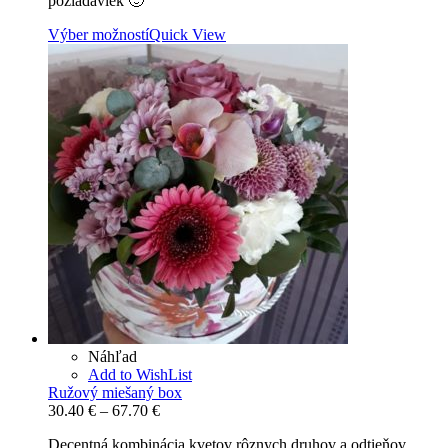
požiadaviek 🙂
Výber možností
Quick View
Náhľad
Add to WishList
Ružový miešaný box
Price
30.40
€
–
67.70
€
range:
Decentná kombinácia kvetov rôznych druhov a odtieňov
30.40 €