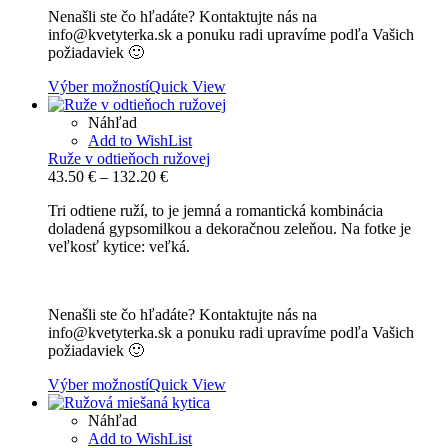
Nenašli ste čo hľadáte? Kontaktujte nás na
info@kvetyterka.sk a ponuku radi upravíme podľa Vašich
požiadaviek 🙂
Výber možností
Quick View
Náhľad
Add to WishList
Ruže v odtieňoch ružovej
Price
43.50
€
–
132.20
€
range:
Tri odtiene ruží, to je jemná a romantická kombinácia
43.50 €
doladená gypsomilkou a dekoračnou zeleňou. Na fotke je
through
veľkosť kytice: veľká.
132.20 €
Nenašli ste čo hľadáte? Kontaktujte nás na
info@kvetyterka.sk a ponuku radi upravíme podľa Vašich
požiadaviek 🙂
Výber možností
Quick View
Náhľad
Add to WishList