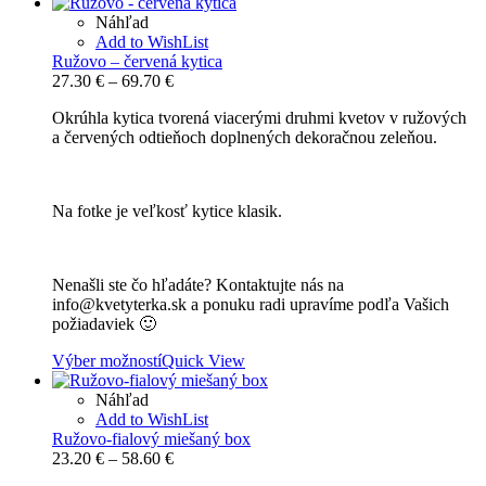
Náhľad
Add to WishList
Ružovo – červená kytica
Price
27.30
€
–
69.70
€
range:
Okrúhla kytica tvorená viacerými druhmi kvetov v ružových
27.30 €
a červených odtieňoch doplnených dekoračnou zeleňou.
through
69.70 €
Na fotke je veľkosť kytice klasik.
Nenašli ste čo hľadáte? Kontaktujte nás na
info@kvetyterka.sk a ponuku radi upravíme podľa Vašich
požiadaviek 🙂
Výber možností
Quick View
Náhľad
Add to WishList
Ružovo-fialový miešaný box
Price
23.20
€
–
58.60
€
range: