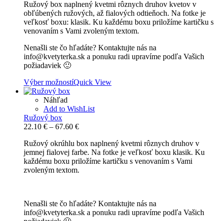
Ružový box naplnený kvetmi rôznych druhov kvetov v
23.20 €
obľúbených ružových, až fialových odtieňoch. Na fotke je
through
veľkosť boxu: klasik. Ku každému boxu priložíme kartičku s
58.60 €
venovaním s Vami zvoleným textom.
Nenašli ste čo hľadáte? Kontaktujte nás na
info@kvetyterka.sk a ponuku radi upravíme podľa Vašich
požiadaviek 🙂
Výber možností
Quick View
Náhľad
Add to WishList
Ružový box
Price
22.10
€
–
67.60
€
range:
Ružový okrúhlu box naplnený kvetmi rôznych druhov v
22.10 €
jemnej fialovej farbe. Na fotke je veľkosť boxu klasik. Ku
through
každému boxu priložíme kartičku s venovaním s Vami
67.60 €
zvoleným textom.
Nenašli ste čo hľadáte? Kontaktujte nás na
info@kvetyterka.sk a ponuku radi upravíme podľa Vašich