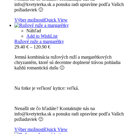
info@kvetyterka.sk a ponuku radi upravíme podľa Vašich
požiadaviek 🙂
Výber možností
Quick View
Náhľad
Add to WishList
Ružové ruže a margarétky
Price
29.40
€
–
120.90
€
range:
Jemná kombinácia ružových ruží a margarétkových
29.40 €
chryzantém, ktoré sú decentne doplnené trávou pohladia
through
každú romantickú dušu 🙂
120.90 €
Na fotke je veľkosť kytice: veľká.
Nenašli ste čo hľadáte? Kontaktujte nás na
info@kvetyterka.sk a ponuku radi upravíme podľa Vašich
požiadaviek 🙂
Výber možností
Quick View