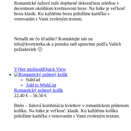
Romantické ružové ruže doplnené dekoračnou zeleňou v
35.10 €
decentnom okrúhlom kvetinovom boxe. Na fotke je veľkosť
through
boxu klasik. Ku každému boxu priložíme kartičku s
95.30 €
venovaním s Vami zvoleným textom.
Nenašli ste čo hľadáte? Kontaktujte nás na
info@kvetyterka.sk a ponuku radi upravíme podľa Vašich
požiadaviek 🙂
Výber možností
Quick View
Náhľad
Add to WishList
Romantický prútený košík
Price
22.40
€
–
56.50
€
range:
Bielo – fialová kombinácia kvietkov v romantickom prútenom
22.40 €
košíku. Na fotke je veľkosť: klasik. Ku každému košíku
through
priložíme kartičku s venovaním s Vami zvoleným textom.
56.50 €