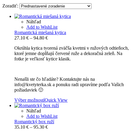
Zoradiť:
Náhľad
Add to WishList
Romantická miešaná kytica
Price
27.10
€
–
94.80
€
range:
Okrúhla kytica tvorená zväčša kvetmi v ružových odtieňoch,
27.10 €
ktoré jemne dopĺňajú červené ruže a dekoračná zeleň. Na
through
fotke je veľkosť kytice klasik.
94.80 €
Nenašli ste čo hľadáte? Kontaktujte nás na
info@kvetyterka.sk a ponuku radi upravíme podľa Vašich
požiadaviek 🙂
Výber možností
Quick View
Náhľad
Add to WishList
Romantický box ruží
Price
35.10
€
–
95.30
€
range: