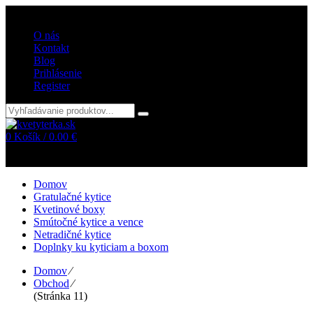
Vitajte v internetovom obchode kvetyterka.sk
O nás
Kontakt
Blog
Prihlásenie
Register
0
Košík /
0.00
€
Žiadne položky v košíku!
Domov
Gratulačné kytice
Kvetinové boxy
Smútočné kytice a vence
Netradičné kytice
Doplnky ku kyticiam a boxom
Domov
⁄
Obchod
⁄
(Stránka 11)