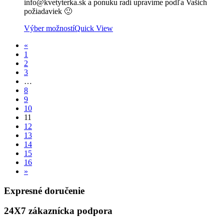
info@kvetyterka.sk a ponuku radi upravíme podľa Vašich
požiadaviek 🙂
Výber možností
Quick View
«
1
2
3
…
8
9
10
11
12
13
14
15
16
»
Expresné doručenie
24X7 zákaznícka podpora