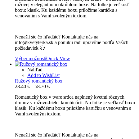
ružovej v elegantnom okrúhlom boxe. Na fotke je veľkosť
through
boxu: klasik. Ku každému boxu priložíme kartičku s
67.70 €
venovaním s Vami zvoleným textom.
Nenašli ste čo hľadáte? Kontaktujte nás na
info@kvetyterka.sk a ponuku radi upravíme podľa Vašich
požiadaviek 🙂
Výber možností
Quick View
Náhľad
Add to WishList
Ružový romantický box
Price
28.40
€
–
58.70
€
range:
Romantický box v tvare srdca naplnený kvetmi rôznych
28.40 €
druhov v ružovo-bielej kombinácii. Na fotke je veľkosť boxu
through
klasik. Ku každému boxu priložíme kartičku s venovaním s
58.70 €
Vami zvoleným textom.
Nenašli ste čo hľadáte? Kontaktujte nás na