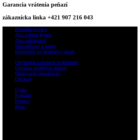
Garancia vrátenia peňazí
zákaznícka linka +421 907 216 043
Donáška kvetov
Ako vybrať kyticu
Ako nakupovať
Starostlivosť o kvety
Doručenie na smútočný obrad
Obchodné a dodacie podmienky
Ochrana osobných údajov
Sledovanie objednávky
Obchod
O nás
Kontakt
Domov
Blog
Sledujte nás