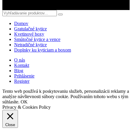
© 2018 kvetyterka.sk. All Rights Reserved.
Domov
Gratulačné kytice
Kvetinové boxy
Smútočné kytice a vence
Netradičné kytice
Doplnky ku kyticiam a boxom
O nás
Kontakt
Blog
Prihlásenie
Register
Tento web používá k poskytovaniu služieb, personalizácii reklamy a
analýze návštevnosti súbory cookie. Používaním tohoto webu s tým
súhlasíte.
OK
Privacy & Cookies Policy
Close