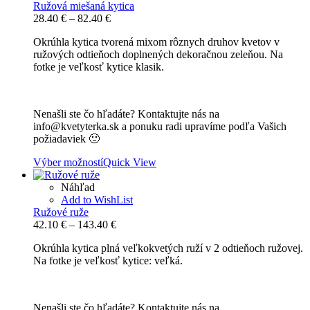
Ružová miešaná kytica
Price
28.40
€
–
82.40
€
range:
Okrúhla kytica tvorená mixom rôznych druhov kvetov v
28.40 €
ružových odtieňoch doplnených dekoračnou zeleňou. Na
through
fotke je veľkosť kytice klasik.
82.40 €
Nenašli ste čo hľadáte? Kontaktujte nás na
info@kvetyterka.sk a ponuku radi upravíme podľa Vašich
požiadaviek 🙂
Výber možností
Quick View
Náhľad
Add to WishList
Ružové ruže
Price
42.10
€
–
143.40
€
range:
Okrúhla kytica plná veľkokvetých ruží v 2 odtieňoch ružovej.
42.10 €
Na fotke je veľkosť kytice: veľká.
through
143.40 €
Nenašli ste čo hľadáte? Kontaktujte nás na