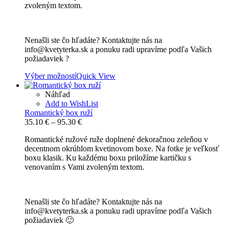
zvoleným textom.
Nenašli ste čo hľadáte? Kontaktujte nás na
info@kvetyterka.sk a ponuku radi upravíme podľa Vašich
požiadaviek ?
Výber možností
Quick View
Náhľad
Add to WishList
Romantický box ruží
Price
35.10
€
–
95.30
€
range:
Romantické ružové ruže doplnené dekoračnou zeleňou v
35.10 €
decentnom okrúhlom kvetinovom boxe. Na fotke je veľkosť
through
boxu klasik. Ku každému boxu priložíme kartičku s
95.30 €
venovaním s Vami zvoleným textom.
Nenašli ste čo hľadáte? Kontaktujte nás na
info@kvetyterka.sk a ponuku radi upravíme podľa Vašich
požiadaviek 🙂