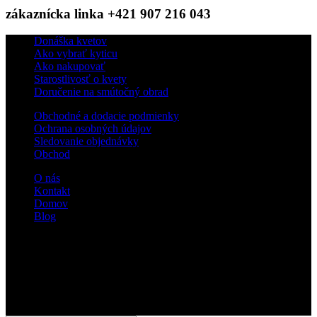
zákaznícka linka +421 907 216 043
Donáška kvetov
Ako vybrať kyticu
Ako nakupovať
Starostlivosť o kvety
Doručenie na smútočný obrad
Obchodné a dodacie podmienky
Ochrana osobných údajov
Sledovanie objednávky
Obchod
O nás
Kontakt
Domov
Blog
Sledujte nás
© 2018 kvetyterka.sk. All Rights Reserved.