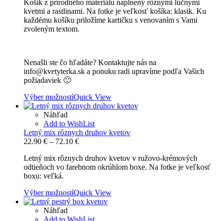
Košík z prírodného materiálu naplnený rôznymi lúčnymi
22.30 €
kvetmi a rastlinami. Na fotke je veľkosť košíka: klasik. Ku
through
každému košíku priložíme kartičku s venovaním s Vami
58.90 €
zvoleným textom.
Nenašli ste čo hľadáte? Kontaktujte nás na
info@kvetyterka.sk a ponuku radi upravíme podľa Vašich
požiadaviek 🙂
Výber možností
Quick View
Náhľad
Add to WishList
Letný mix rôznych druhov kvetov
Price
22.90
€
–
72.10
€
range:
Letný mix rôznych druhov kvetov v ružovo-krémových
22.90 €
odtieňoch vo farebnom okrúhlom boxe. Na fotke je veľkosť
through
boxu: veľká.
72.10 €
Výber možností
Quick View
Náhľad
Add to WishList