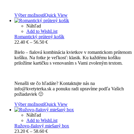
Výber možností
Quick View
Náhľad
Add to WishList
Romantický prútený košík
Price
22.40
€
–
56.50
€
range:
Bielo – fialová kombinácia kvietkov v romantickom prútenom
22.40 €
košíku. Na fotke je veľkosť: klasik. Ku každému košíku
through
priložíme kartičku s venovaním s Vami zvoleným textom.
56.50 €
Nenašli ste čo hľadáte? Kontaktujte nás na
info@kvetyterka.sk a ponuku radi upravíme podľa Vašich
požiadaviek 🙂
Výber možností
Quick View
Náhľad
Add to WishList
Ružovo-fialový miešaný box
Price
23.20
€
–
58.60
€