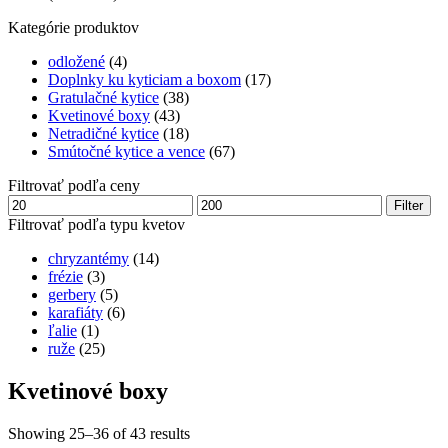
Kategórie produktov
odložené
(4)
Doplnky ku kyticiam a boxom
(17)
Gratulačné kytice
(38)
Kvetinové boxy
(43)
Netradičné kytice
(18)
Smútočné kytice a vence
(67)
Filtrovať podľa ceny
Minimálna
Maximálna
Filter
cena
cena
Filtrovať podľa typu kvetov
chryzantémy
(14)
frézie
(3)
gerbery
(5)
karafiáty
(6)
ľalie
(1)
ruže
(25)
Kvetinové boxy
Showing 25–36 of 43 results