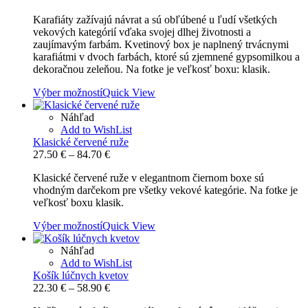
range:
Karafiáty zažívajú návrat a sú obľúbené u ľudí všetkých
23.40 €
vekových kategórií vďaka svojej dlhej životnosti a
through
zaujímavým farbám. Kvetinový box je naplnený trvácnymi
78.60 €
karafiátmi v dvoch farbách, ktoré sú zjemnené gypsomilkou a
dekoračnou zeleňou. Na fotke je veľkosť boxu: klasik.
Výber možností
Quick View
Náhľad
Add to WishList
Klasické červené ruže
Price
27.50
€
–
84.70
€
range:
Klasické červené ruže v elegantnom čiernom boxe sú
27.50 €
vhodným darčekom pre všetky vekové kategórie. Na fotke je
through
veľkosť boxu klasik.
84.70 €
Výber možností
Quick View
Náhľad
Add to WishList
Košík lúčnych kvetov
Price
22.30
€
–
58.90
€
range: