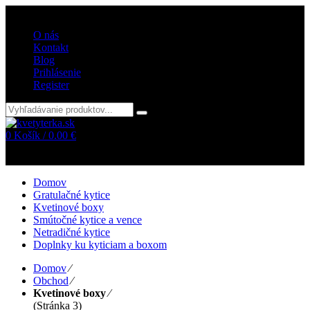
Vitajte v internetovom obchode kvetyterka.sk
O nás
Kontakt
Blog
Prihlásenie
Register
0
Košík /
0.00
€
Žiadne položky v košíku!
Domov
Gratulačné kytice
Kvetinové boxy
Smútočné kytice a vence
Netradičné kytice
Doplnky ku kyticiam a boxom
Domov
⁄
Obchod
⁄
Kvetinové boxy
⁄
(Stránka 3)