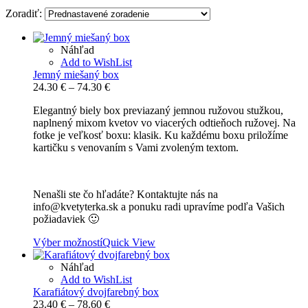
Zoradiť:
Náhľad
Add to WishList
Jemný miešaný box
Price
24.30
€
–
74.30
€
range:
Elegantný biely box previazaný jemnou ružovou stužkou,
24.30 €
naplnený mixom kvetov vo viacerých odtieňoch ružovej. Na
through
fotke je veľkosť boxu: klasik. Ku každému boxu priložíme
74.30 €
kartičku s venovaním s Vami zvoleným textom.
Nenašli ste čo hľadáte? Kontaktujte nás na
info@kvetyterka.sk a ponuku radi upravíme podľa Vašich
požiadaviek 🙂
Výber možností
Quick View
Náhľad
Add to WishList
Karafiátový dvojfarebný box
Price
23.40
€
–
78.60
€