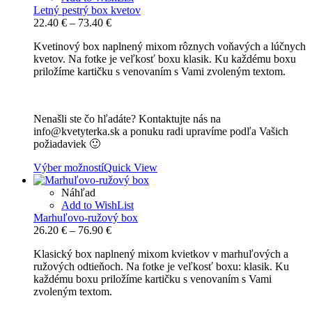
Letný pestrý box kvetov
Price
22.40
€
–
73.40
€
range:
Kvetinový box naplnený mixom rôznych voňavých a lúčnych
22.40 €
kvetov. Na fotke je veľkosť boxu klasik. Ku každému boxu
through
priložíme kartičku s venovaním s Vami zvoleným textom.
73.40 €
Nenašli ste čo hľadáte? Kontaktujte nás na
info@kvetyterka.sk a ponuku radi upravíme podľa Vašich
požiadaviek 🙂
Výber možností
Quick View
Náhľad
Add to WishList
Marhuľovo-ružový box
Price
26.20
€
–
76.90
€
range:
Klasický box naplnený mixom kvietkov v marhuľových a
26.20 €
ružových odtieňoch. Na fotke je veľkosť boxu: klasik. Ku
through
každému boxu priložíme kartičku s venovaním s Vami
76.90 €
zvoleným textom.