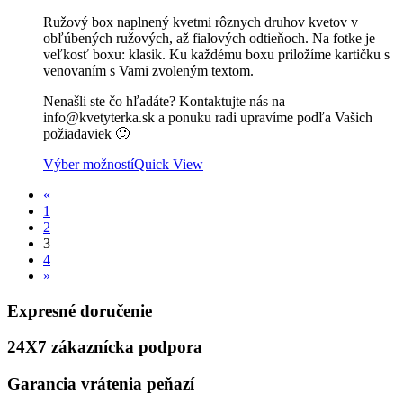
range:
Ružový box naplnený kvetmi rôznych druhov kvetov v
23.20 €
obľúbených ružových, až fialových odtieňoch. Na fotke je
through
veľkosť boxu: klasik. Ku každému boxu priložíme kartičku s
58.60 €
venovaním s Vami zvoleným textom.
Nenašli ste čo hľadáte? Kontaktujte nás na
info@kvetyterka.sk a ponuku radi upravíme podľa Vašich
požiadaviek 🙂
Výber možností
Quick View
«
1
2
3
4
»
Expresné doručenie
24X7 zákaznícka podpora
Garancia vrátenia peňazí