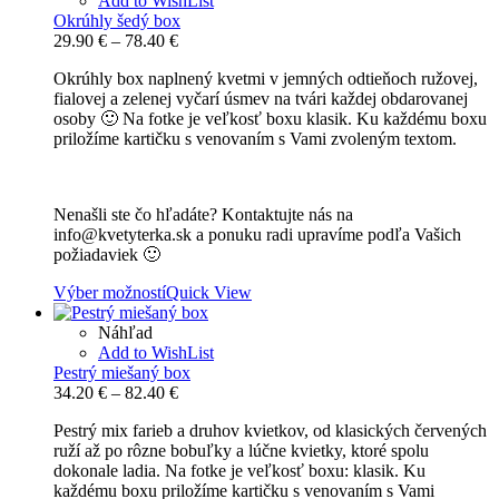
Add to WishList
Okrúhly šedý box
Price
29.90
€
–
78.40
€
range:
Okrúhly box naplnený kvetmi v jemných odtieňoch ružovej,
29.90 €
fialovej a zelenej vyčarí úsmev na tvári každej obdarovanej
through
osoby 🙂 Na fotke je veľkosť boxu klasik. Ku každému boxu
78.40 €
priložíme kartičku s venovaním s Vami zvoleným textom.
Nenašli ste čo hľadáte? Kontaktujte nás na
info@kvetyterka.sk a ponuku radi upravíme podľa Vašich
požiadaviek 🙂
Výber možností
Quick View
Náhľad
Add to WishList
Pestrý miešaný box
Price
34.20
€
–
82.40
€
range:
Pestrý mix farieb a druhov kvietkov, od klasických červených
34.20 €
ruží až po rôzne bobuľky a lúčne kvietky, ktoré spolu
through
dokonale ladia. Na fotke je veľkosť boxu: klasik. Ku
82.40 €
každému boxu priložíme kartičku s venovaním s Vami