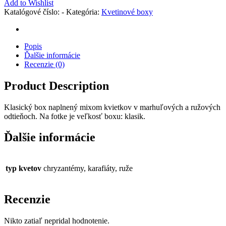
Add to Wishlist
Katalógové číslo:
-
Kategória:
Kvetinové boxy
Popis
Ďalšie informácie
Recenzie (0)
Product Description
Klasický box naplnený mixom kvietkov v marhuľových a ružových
odtieňoch. Na fotke je veľkosť boxu: klasik.
Ďalšie informácie
typ kvetov
chryzantémy, karafiáty, ruže
Recenzie
Nikto zatiaľ nepridal hodnotenie.