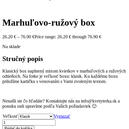
Marhuľovo-ružový box
26.20
€
–
76.90
€
Price range: 26.20 € through 76.90 €
Na sklade
Stručný popis
Klasický box naplnený mixom kvietkov v marhuľových a ružových
odtieňoch. Na fotke je veľkosť boxu: klasik. Ku každému boxu
priložíme kartičku s venovaním s Vami zvoleným textom.
Nenašli ste čo hľadáte? Kontaktujte nás na info@kvetyterka.sk a
ponuku radi upravíme podľa Vašich požiadaviek 🙂
Veľkosť
Vymazať
Pridať do košíka