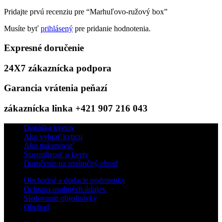
Pridajte prvú recenziu pre “Marhuľovo-ružový box”
Musíte byť
prihlásený
pre pridanie hodnotenia.
Expresné doručenie
24X7 zákaznícka podpora
Garancia vrátenia peňazí
zákaznícka linka +421 907 216 043
Donáška kvetov
Ako vybrať kyticu
Ako nakupovať
Starostlivosť o kvety
Doručenie na smútočný obrad
Obchodné a dodacie podmienky
Ochrana osobných údajov
Sledovanie objednávky
Obchod