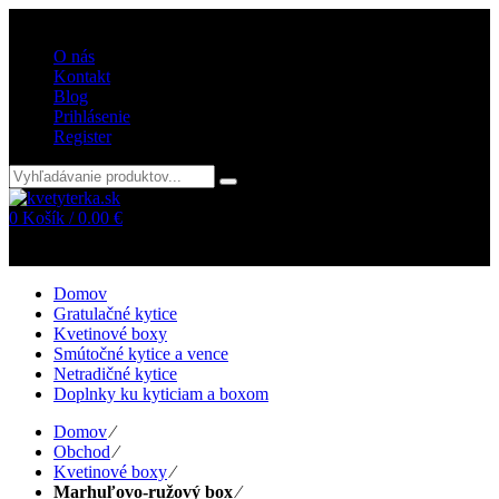
Vitajte v internetovom obchode kvetyterka.sk
O nás
Kontakt
Blog
Prihlásenie
Register
0
Košík /
0.00
€
Žiadne položky v košíku!
Domov
Gratulačné kytice
Kvetinové boxy
Smútočné kytice a vence
Netradičné kytice
Doplnky ku kyticiam a boxom
Domov
⁄
Obchod
⁄
Kvetinové boxy
⁄
Marhuľovo-ružový box
⁄