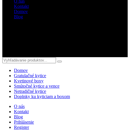
O nás
Kontakt
Domov
Blog
Sledujte nás
© 2018 kvetyterka.sk. All Rights Reserved.
Domov
Gratulačné kytice
Kvetinové boxy
Smútočné kytice a vence
Netradičné kytice
Doplnky ku kyticiam a boxom
O nás
Kontakt
Blog
Prihlásenie
Register