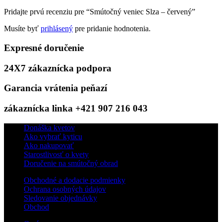
Pridajte prvú recenziu pre “Smútočný veniec Slza – červený”
Musíte byť
prihlásený
pre pridanie hodnotenia.
Expresné doručenie
24X7 zákaznícka podpora
Garancia vrátenia peňazí
zákaznícka linka +421 907 216 043
Donáška kvetov
Ako vybrať kyticu
Ako nakupovať
Starostlivosť o kvety
Doručenie na smútočný obrad
Obchodné a dodacie podmienky
Ochrana osobných údajov
Sledovanie objednávky
Obchod