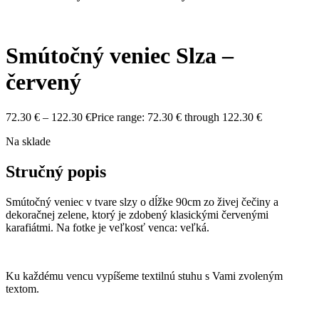
Smútočný veniec Slza –
červený
72.30
€
–
122.30
€
Price range: 72.30 € through 122.30 €
Na sklade
Stručný popis
Smútočný veniec v tvare slzy o dĺžke 90cm zo živej čečiny a
dekoračnej zelene, ktorý je zdobený klasickými červenými
karafiátmi. Na fotke je veľkosť venca: veľká.
Ku každému vencu vypíšeme textilnú stuhu s Vami zvoleným
textom.