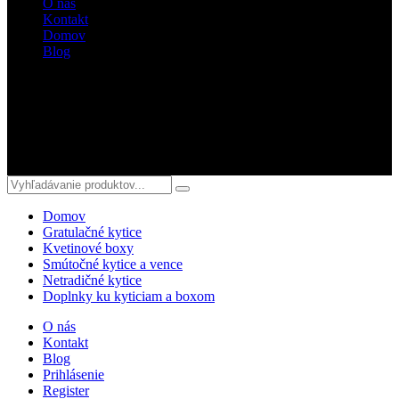
O nás
Kontakt
Domov
Blog
Sledujte nás
© 2018 kvetyterka.sk. All Rights Reserved.
Domov
Gratulačné kytice
Kvetinové boxy
Smútočné kytice a vence
Netradičné kytice
Doplnky ku kyticiam a boxom
O nás
Kontakt
Blog
Prihlásenie
Register