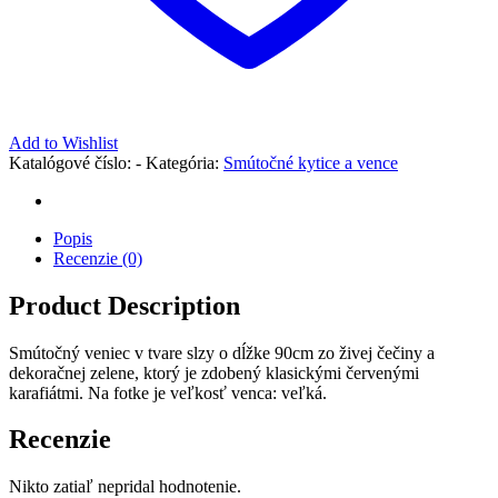
Add to Wishlist
Katalógové číslo:
-
Kategória:
Smútočné kytice a vence
Popis
Recenzie (0)
Product Description
Smútočný veniec v tvare slzy o dĺžke 90cm zo živej čečiny a
dekoračnej zelene, ktorý je zdobený klasickými červenými
karafiátmi. Na fotke je veľkosť venca: veľká.
Recenzie
Nikto zatiaľ nepridal hodnotenie.