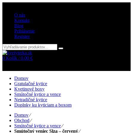
Vitajte v internetovom obchode kvetyterka.sk
O nás
Kontakt
Blog
Prihlásenie
Register
0
Košík /
0.00
€
Žiadne položky v košíku!
Domov
Gratulačné kytice
Kvetinové boxy
Smútočné kytice a vence
Netradičné kytice
Doplnky ku kyticiam a boxom
Domov
⁄
Obchod
⁄
Smútočné kytice a vence
⁄
Smútočný veniec Slza – červený
⁄