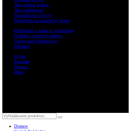
Ako vybrať kyticu
Ako nakupovať
Starostlivosť o kvety
Doručenie na smútočný obrad
Obchodné a dodacie podmienky
Ochrana osobných údajov
Sledovanie objednávky
Obchod
O nás
Kontakt
Domov
Blog
Sledujte nás
© 2018 kvetyterka.sk. All Rights Reserved.
Domov