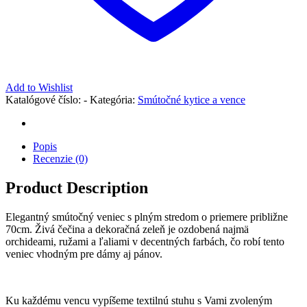
Add to Wishlist
Katalógové číslo:
-
Kategória:
Smútočné kytice a vence
Popis
Recenzie (0)
Product Description
Elegantný smútočný veniec s plným stredom o priemere približne
70cm. Živá čečina a dekoračná zeleň je ozdobená najmä
orchideami, ružami a ľaliami v decentných farbách, čo robí tento
veniec vhodným pre dámy aj pánov.
Ku každému vencu vypíšeme textilnú stuhu s Vami zvoleným