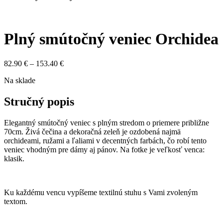
Plný smútočný veniec Orchidea
Price
82.90
€
–
153.40
€
range:
Na sklade
82.90 €
through
153.40 €
Stručný popis
Elegantný smútočný veniec s plným stredom o priemere približne
70cm. Živá čečina a dekoračná zeleň je ozdobená najmä
orchideami, ružami a ľaliami v decentných farbách, čo robí tento
veniec vhodným pre dámy aj pánov. Na fotke je veľkosť venca:
klasik.
Ku každému vencu vypíšeme textilnú stuhu s Vami zvoleným
textom.