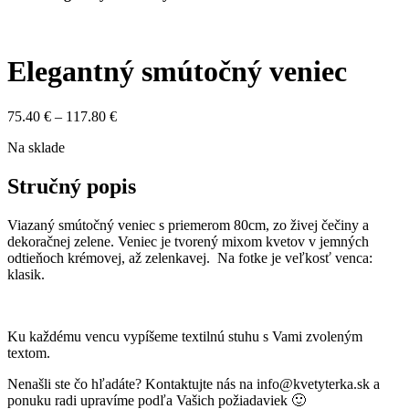
Elegantný smútočný veniec
Price
75.40
€
–
117.80
€
range:
Na sklade
75.40 €
through
117.80 €
Stručný popis
Viazaný smútočný veniec s priemerom 80cm, zo živej čečiny a
dekoračnej zelene. Veniec je tvorený mixom kvetov v jemných
odtieňoch krémovej, až zelenkavej. Na fotke je veľkosť venca:
klasik.
Ku každému vencu vypíšeme textilnú stuhu s Vami zvoleným
textom.
Nenašli ste čo hľadáte? Kontaktujte nás na info@kvetyterka.sk a
ponuku radi upravíme podľa Vašich požiadaviek 🙂