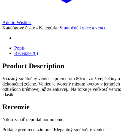
Add to Wishlist
Katalógové číslo:
-
Kategória:
Smútočné kytice a vence
Popis
Recenzie (0)
Product Description
Viazaný smútočný veniec s priemerom 80cm, zo živej čečiny a
dekoračnej zelene. Veniec je tvorený mixom kvetov v jemných
odtieňoch krémovej, až zelenkavej. Na fotke je veľkosť venca:
klasik.
Recenzie
Nikto zatiaľ nepridal hodnotenie.
Pridajte prvú recenziu pre “Elegantný smútočný veniec”