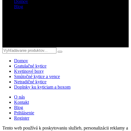
Domov
Blog
Sledujte nás
© 2018 kvetyterka.sk. All Rights Reserved.
Domov
Gratulačné kytice
Kvetinové boxy
Smútočné kytice a vence
Netradičné kytice
Doplnky ku kyticiam a boxom
O nás
Kontakt
Blog
Prihlásenie
Register
Tento web používá k poskytovaniu služieb, personalizácii reklamy a