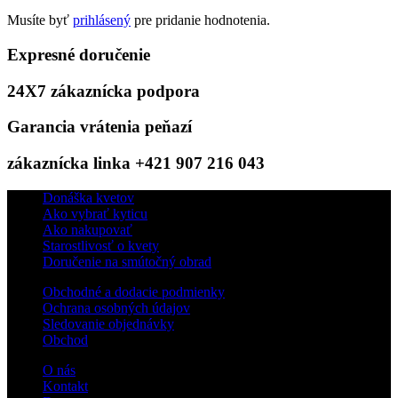
Musíte byť
prihlásený
pre pridanie hodnotenia.
Expresné doručenie
24X7 zákaznícka podpora
Garancia vrátenia peňazí
zákaznícka linka +421 907 216 043
Donáška kvetov
Ako vybrať kyticu
Ako nakupovať
Starostlivosť o kvety
Doručenie na smútočný obrad
Obchodné a dodacie podmienky
Ochrana osobných údajov
Sledovanie objednávky
Obchod
O nás
Kontakt