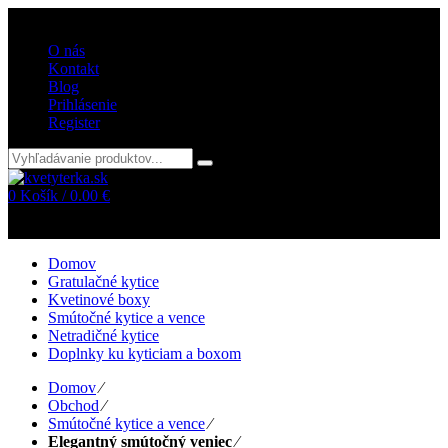
Vitajte v internetovom obchode kvetyterka.sk
O nás
Kontakt
Blog
Prihlásenie
Register
0
Košík /
0.00
€
Žiadne položky v košíku!
Domov
Gratulačné kytice
Kvetinové boxy
Smútočné kytice a vence
Netradičné kytice
Doplnky ku kyticiam a boxom
Domov
⁄
Obchod
⁄
Smútočné kytice a vence
⁄
Elegantný smútočný veniec
⁄