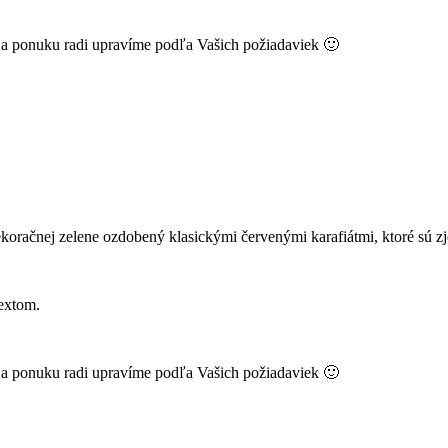
k a ponuku radi upravíme podľa Vašich požiadaviek 🙂
oračnej zelene ozdobený klasickými červenými karafiátmi, ktoré sú zj
extom.
k a ponuku radi upravíme podľa Vašich požiadaviek 🙂