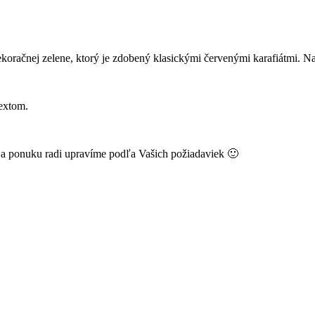
ekoračnej zelene, ktorý je zdobený klasickými červenými karafiátmi. Na
extom.
k a ponuku radi upravíme podľa Vašich požiadaviek 🙂