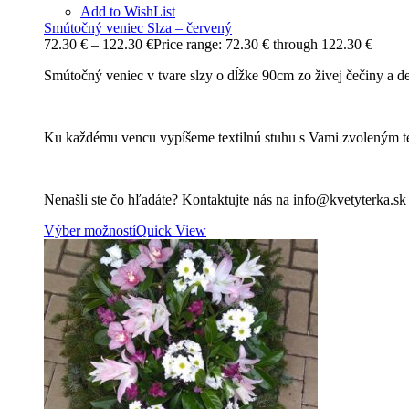
Add to WishList
Smútočný veniec Slza – červený
72.30
€
–
122.30
€
Price range: 72.30 € through 122.30 €
Smútočný veniec v tvare slzy o dĺžke 90cm zo živej čečiny a d
Ku každému vencu vypíšeme textilnú stuhu s Vami zvoleným t
Nenašli ste čo hľadáte? Kontaktujte nás na info@kvetyterka.s
Výber možností
Quick View