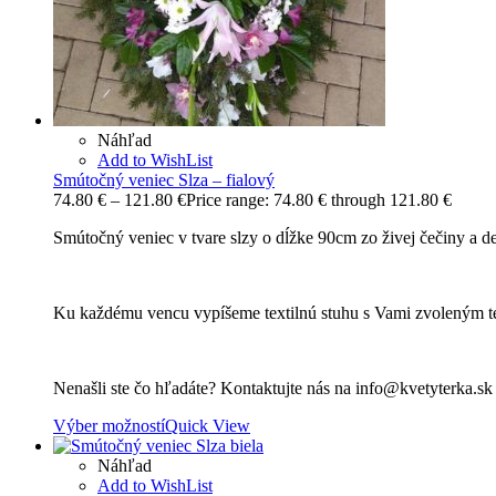
Náhľad
Add to WishList
Smútočný veniec Slza – fialový
74.80
€
–
121.80
€
Price range: 74.80 € through 121.80 €
Smútočný veniec v tvare slzy o dĺžke 90cm zo živej čečiny a d
Ku každému vencu vypíšeme textilnú stuhu s Vami zvoleným t
Nenašli ste čo hľadáte? Kontaktujte nás na info@kvetyterka.s
Výber možností
Quick View
Náhľad
Add to WishList