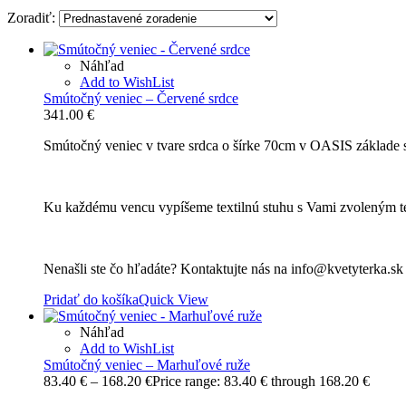
Zoradiť:
Náhľad
Add to WishList
Smútočný veniec – Červené srdce
341.00
€
Smútočný veniec v tvare srdca o šírke 70cm v OASIS základe s 
Ku každému vencu vypíšeme textilnú stuhu s Vami zvoleným t
Nenašli ste čo hľadáte? Kontaktujte nás na info@kvetyterka.s
Pridať do košíka
Quick View
Náhľad
Add to WishList
Smútočný veniec – Marhuľové ruže
83.40
€
–
168.20
€
Price range: 83.40 € through 168.20 €