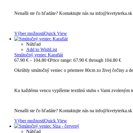
Nenašli ste čo hľadáte? Kontaktujte nás na info@kvetyterka.s
Výber možností
Quick View
Náhľad
Add to WishList
Smútočný veniec Karafiát
67.90
€
–
104.80
€
Price range: 67.90 € through 104.80 €
Okrúhly smútočný veniec o priemere 80cm zo živej čečiny a dek
Ku každému vencu vypíšeme textilnú stuhu s Vami zvoleným t
Nenašli ste čo hľadáte? Kontaktujte nás na info@kvetyterka.s
Výber možností
Quick View
Náhľad