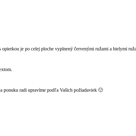
opierkou je po celej ploche vyplnený červenými ružami a bielymi ruža
extom.
k a ponuku radi upravíme podľa Vašich požiadaviek 🙂