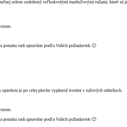
račnej zelene ozdobený veľkokvetými marhuľovými ružami, ktoré sú j
extom.
k a ponuku radi upravíme podľa Vašich požiadaviek 🙂
 opierkou je po celej ploche vyplnený kvetmi v ružových odtieňoch.
extom.
k a ponuku radi upravíme podľa Vašich požiadaviek 🙂