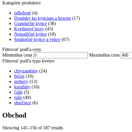
Kategórie produktov
odložené
(4)
Doplnky ku kyticiam a boxom
(17)
Gratulačné kytice
(38)
Kvetinové boxy
(43)
Netradičné kytice
(18)
Smútočné kytice a vence
(67)
Filtrovať podľa ceny
Minimálna cena
Maximálna cena
Filtrovať podľa typu kvetov
chryzantémy
(24)
frézie
(10)
gerbery
(13)
karafiáty
(10)
ľalie
(5)
ruže
(49)
slnečnice
(6)
Obchod
Showing 145–156 of 187 results