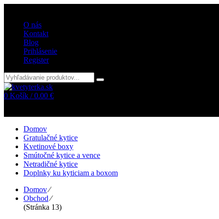
Vitajte v internetovom obchode kvetyterka.sk
O nás
Kontakt
Blog
Prihlásenie
Register
0
Košík /
0.00
€
Žiadne položky v košíku!
Domov
Gratulačné kytice
Kvetinové boxy
Smútočné kytice a vence
Netradičné kytice
Doplnky ku kyticiam a boxom
Domov
⁄
Obchod
⁄
(Stránka 13)