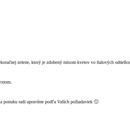
ekoračnej zelene, ktorý je zdobený mixom kvetov vo fialových odtieňo
extom.
k a ponuku radi upravíme podľa Vašich požiadaviek 🙂