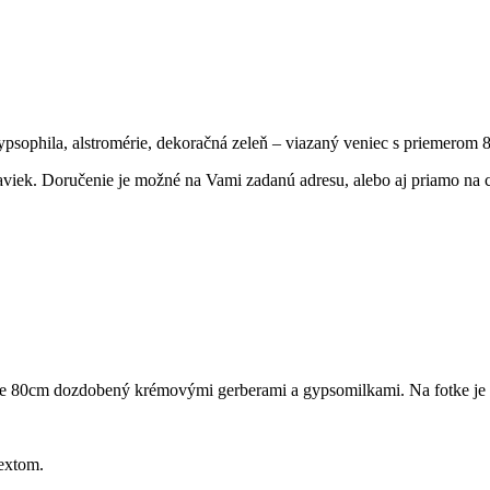
gypsophila, alstromérie, dekoračná zeleň – viazaný veniec s priemerom 
aviek. Doručenie je možné na Vami zadanú adresu, alebo aj priamo na c
ere 80cm dozdobený krémovými gerberami a gypsomilkami. Na fotke je 
extom.