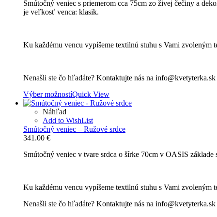
Smútočný veniec s priemerom cca 75cm zo živej čečiny a deko
je veľkosť venca: klasik.
Ku každému vencu vypíšeme textilnú stuhu s Vami zvoleným t
Nenašli ste čo hľadáte? Kontaktujte nás na info@kvetyterka.s
Výber možností
Quick View
Náhľad
Add to WishList
Smútočný veniec – Ružové srdce
341.00
€
Smútočný veniec v tvare srdca o šírke 70cm v OASIS základe s
Ku každému vencu vypíšeme textilnú stuhu s Vami zvoleným t
Nenašli ste čo hľadáte? Kontaktujte nás na info@kvetyterka.s