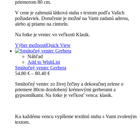
priemerom 80 cm.
79.40 €
V cene je zahrnutá látková stuha s textom podľa Vašich
požiadaviek. Doručenie je možné na Vami zadanú adresu,
alebo aj priamo na cintorín.
Na fotke je veniec vo veľkosti Klasik.
Výber možností
Quick View
Náhľad
Add to WishList
Smútočný veniec Gerbera
Price
54.80
€
–
80.40
€
range:
Smútočný veniec zo živej čečiny a dekoračnej zelene o
54.80 €
priemere 80cm dozdobený krémovými gerberami a
through
gypsomilkami. Na fotke je veľkosť venca: klasik.
80.40 €
Ku každému vencu vypíšeme textilnú stuhu s Vami zvoleným
textom.