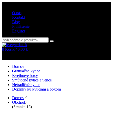
Vitajte v internetovom obchode kvetyterka.sk
O nás
Kontakt
Blog
Prihlásenie
Register
0
Košík /
0.00
€
Žiadne položky v košíku!
Domov
Gratulačné kytice
Kvetinové boxy
Smútočné kytice a vence
Netradičné kytice
Doplnky ku kyticiam a boxom
Domov
⁄
Obchod
⁄
(Stránka 13)