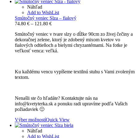
Náhľad
Add to WishList
Smútočný veniec Slza – fialový
Price
74.80
€
–
121.80
€
range:
Smútočný veniec v tvare slzy o dĺžke 90cm zo živej čečiny a
74.80 €
dekoračnej zelene, ktorý je zdobený mixom kvetov vo
through
fialových odtieňoch a bielymi chryzantémami. Na fotke je
121.80 €
veľkosť venca: veľká.
Ku každému vencu vypíšeme textilnú stuhu s Vami zvoleným
textom.
Nenašli ste čo hľadáte? Kontaktujte nás na
info@kvetyterka.sk a ponuku radi upravíme podľa Vašich
požiadaviek 🙂
Výber možností
Quick View
Náhľad
Add to WishList