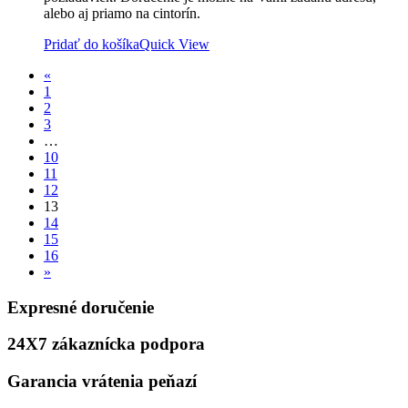
alebo aj priamo na cintorín.
Pridať do košíka
Quick View
«
1
2
3
…
10
11
12
13
14
15
16
»
Expresné doručenie
24X7 zákaznícka podpora
Garancia vrátenia peňazí