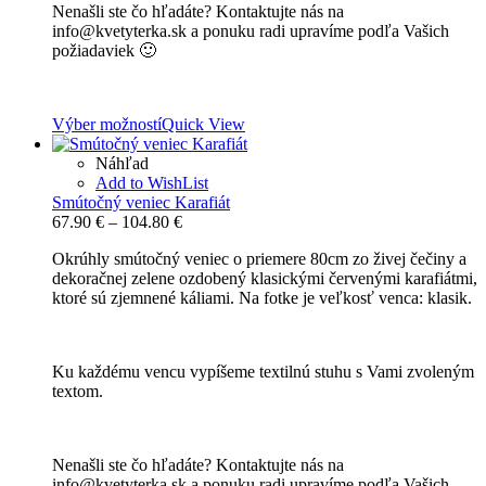
Nenašli ste čo hľadáte? Kontaktujte nás na
info@kvetyterka.sk a ponuku radi upravíme podľa Vašich
požiadaviek 🙂
Výber možností
Quick View
Náhľad
Add to WishList
Smútočný veniec Karafiát
Price
67.90
€
–
104.80
€
range:
Okrúhly smútočný veniec o priemere 80cm zo živej čečiny a
67.90 €
dekoračnej zelene ozdobený klasickými červenými karafiátmi,
through
ktoré sú zjemnené káliami. Na fotke je veľkosť venca: klasik.
104.80 €
Ku každému vencu vypíšeme textilnú stuhu s Vami zvoleným
textom.
Nenašli ste čo hľadáte? Kontaktujte nás na
info@kvetyterka.sk a ponuku radi upravíme podľa Vašich