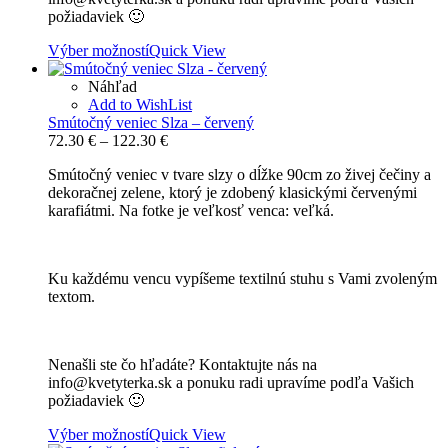
požiadaviek 🙂
Výber možností
Quick View
Náhľad
Add to WishList
Smútočný veniec Slza – červený
Price
72.30
€
–
122.30
€
range:
Smútočný veniec v tvare slzy o dĺžke 90cm zo živej čečiny a
72.30 €
dekoračnej zelene, ktorý je zdobený klasickými červenými
through
karafiátmi. Na fotke je veľkosť venca: veľká.
122.30 €
Ku každému vencu vypíšeme textilnú stuhu s Vami zvoleným
textom.
Nenašli ste čo hľadáte? Kontaktujte nás na
info@kvetyterka.sk a ponuku radi upravíme podľa Vašich
požiadaviek 🙂
Výber možností
Quick View