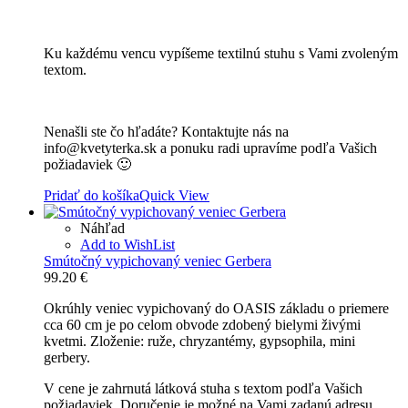
Ku každému vencu vypíšeme textilnú stuhu s Vami zvoleným
textom.
Nenašli ste čo hľadáte? Kontaktujte nás na
info@kvetyterka.sk a ponuku radi upravíme podľa Vašich
požiadaviek 🙂
Pridať do košíka
Quick View
Náhľad
Add to WishList
Smútočný vypichovaný veniec Gerbera
99.20
€
Okrúhly veniec vypichovaný do OASIS základu o priemere
cca 60 cm je po celom obvode zdobený bielymi živými
kvetmi. Zloženie: ruže, chryzantémy, gypsophila, mini
gerbery.
V cene je zahrnutá látková stuha s textom podľa Vašich
požiadaviek. Doručenie je možné na Vami zadanú adresu,