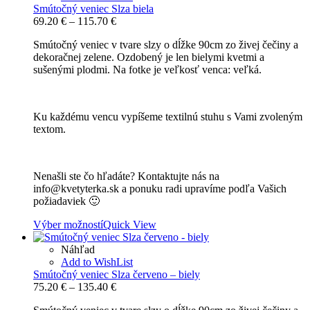
Smútočný veniec Slza biela
Price
69.20
€
–
115.70
€
range:
Smútočný veniec v tvare slzy o dĺžke 90cm zo živej čečiny a
69.20 €
dekoračnej zelene. Ozdobený je len bielymi kvetmi a
through
sušenými plodmi. Na fotke je veľkosť venca: veľká.
115.70 €
Ku každému vencu vypíšeme textilnú stuhu s Vami zvoleným
textom.
Nenašli ste čo hľadáte? Kontaktujte nás na
info@kvetyterka.sk a ponuku radi upravíme podľa Vašich
požiadaviek 🙂
Výber možností
Quick View
Náhľad
Add to WishList
Smútočný veniec Slza červeno – biely
Price
75.20
€
–
135.40
€
range: