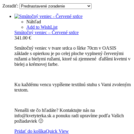
Zoradiť:
Náhľad
Add to WishList
Smútočný veniec – Červené srdce
341.00
€
Smútočný veniec v tvare srdca o šírke 70cm v OASIS
základe s opierkou je po celej ploche vyplnený červenými
ružami a bielymi ružami, ktoré sú zjemnené ďalšími kvetmi v
bielej a krémovej farbe.
Ku každému vencu vypíšeme textilnú stuhu s Vami zvoleným
textom.
Nenašli ste čo hľadáte? Kontaktujte nás na
info@kvetyterka.sk a ponuku radi upravíme podľa Vašich
požiadaviek 🙂
Pridať do košíka
Quick View