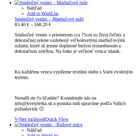
Náhľad
Add to WishList
Smútočný veniec – Marhuľové ruže
Price
83.40
€
–
168.20
€
range:
Smútočný veniec s priemerom cca 75cm zo živej čečiny a
83.40 €
dekoračnej zelene ozdobený veľkokvetými marhuľovými
through
ružami, ktoré sú jemne doplnené bielym lysianthusom a
168.20 €
dekoračnou zeleňou. Na fotke je veľkosť venca: klasik.
Ku každému vencu vypíšeme textilnú stuhu s Vami zvoleným
textom.
Nenašli ste čo hľadáte? Kontaktujte nás na
info@kvetyterka.sk a ponuku radi upravíme podľa Vašich
požiadaviek 🙂
Výber možností
Quick View
Náhľad
Add to WishList