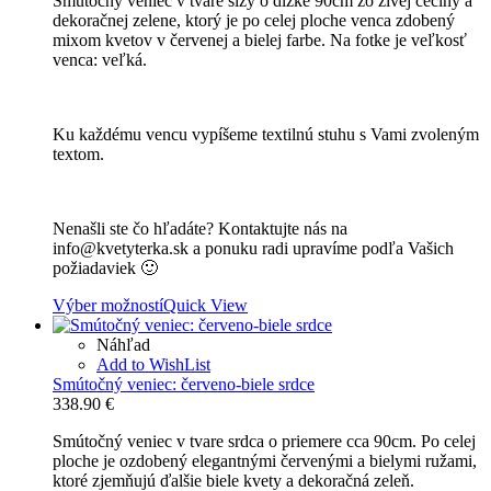
Smútočný veniec v tvare slzy o dĺžke 90cm zo živej čečiny a
75.20 €
dekoračnej zelene, ktorý je po celej ploche venca zdobený
through
mixom kvetov v červenej a bielej farbe. Na fotke je veľkosť
135.40 €
venca: veľká.
Ku každému vencu vypíšeme textilnú stuhu s Vami zvoleným
textom.
Nenašli ste čo hľadáte? Kontaktujte nás na
info@kvetyterka.sk a ponuku radi upravíme podľa Vašich
požiadaviek 🙂
Výber možností
Quick View
Náhľad
Add to WishList
Smútočný veniec: červeno-biele srdce
338.90
€
Smútočný veniec v tvare srdca o priemere cca 90cm. Po celej
ploche je ozdobený elegantnými červenými a bielymi ružami,
ktoré zjemňujú ďalšie biele kvety a dekoračná zeleň.