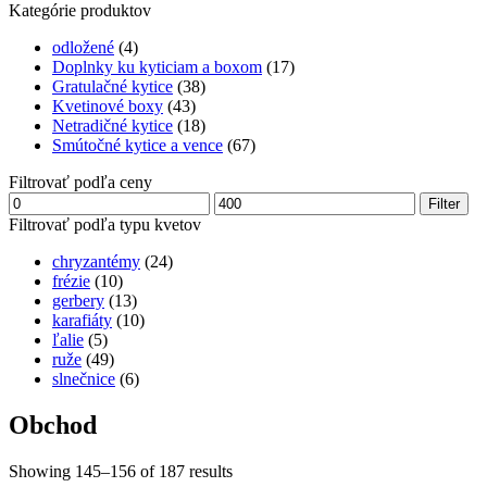
Kategórie produktov
odložené
(4)
Doplnky ku kyticiam a boxom
(17)
Gratulačné kytice
(38)
Kvetinové boxy
(43)
Netradičné kytice
(18)
Smútočné kytice a vence
(67)
Filtrovať podľa ceny
Minimálna
Maximálna
Filter
cena
cena
Filtrovať podľa typu kvetov
chryzantémy
(24)
frézie
(10)
gerbery
(13)
karafiáty
(10)
ľalie
(5)
ruže
(49)
slnečnice
(6)
Obchod
Showing 145–156 of 187 results