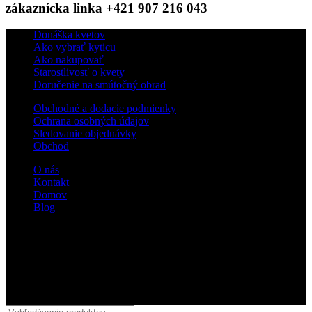
zákaznícka linka +421 907 216 043
Donáška kvetov
Ako vybrať kyticu
Ako nakupovať
Starostlivosť o kvety
Doručenie na smútočný obrad
Obchodné a dodacie podmienky
Ochrana osobných údajov
Sledovanie objednávky
Obchod
O nás
Kontakt
Domov
Blog
Sledujte nás
© 2018 kvetyterka.sk. All Rights Reserved.