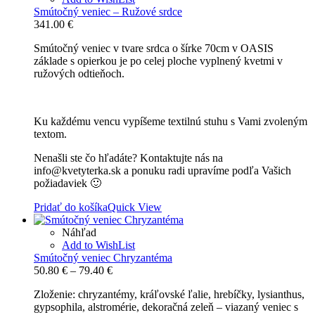
Smútočný veniec – Ružové srdce
341.00
€
Smútočný veniec v tvare srdca o šírke 70cm v OASIS
základe s opierkou je po celej ploche vyplnený kvetmi v
ružových odtieňoch.
Ku každému vencu vypíšeme textilnú stuhu s Vami zvoleným
textom.
Nenašli ste čo hľadáte? Kontaktujte nás na
info@kvetyterka.sk a ponuku radi upravíme podľa Vašich
požiadaviek 🙂
Pridať do košíka
Quick View
Náhľad
Add to WishList
Smútočný veniec Chryzantéma
Price
50.80
€
–
79.40
€
range:
Zloženie: chryzantémy, kráľovské ľalie, hrebíčky, lysianthus,
50.80 €
gypsophila, alstromérie, dekoračná zeleň – viazaný veniec s
through