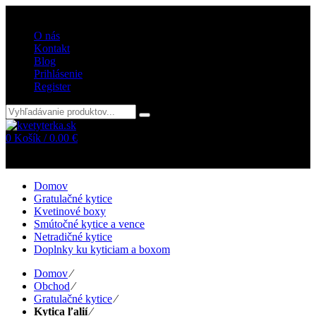
Vitajte v internetovom obchode kvetyterka.sk
O nás
Kontakt
Blog
Prihlásenie
Register
0
Košík /
0.00
€
Žiadne položky v košíku!
Domov
Gratulačné kytice
Kvetinové boxy
Smútočné kytice a vence
Netradičné kytice
Doplnky ku kyticiam a boxom
Domov
⁄
Obchod
⁄
Gratulačné kytice
⁄
Kytica ľalií
⁄