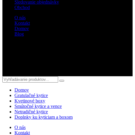
Sledovanie objednávky
Obchod
O nás
Kontakt
Domov
Blog
Sledujte nás
© 2018 kvetyterka.sk. All Rights Reserved.
Domov
Gratulačné kytice
Kvetinové boxy
Smútočné kytice a vence
Netradičné kytice
Doplnky ku kyticiam a boxom
O nás
Kontakt