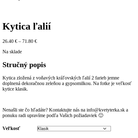
Kytica ľalií
Price
26.40
€
–
71.80
€
range:
Na sklade
26.40 €
through
71.80 €
Stručný popis
Kytica zložená z voňavých kráľovských ľalií 2 farieb jemne
doplnená dekoračnou zeleňou a gypsomilkou. Na fotke je veľkosť
kytice klasik.
Nenašli ste čo hľadáte? Kontaktujte nás na info@kvetyterka.sk a
ponuku radi upravíme podľa Vašich požiadaviek 🙂
Veľkosť