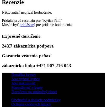
Recenzie
Nikto zatiaľ nepridal hodnotenie.
Pridajte prvú recenziu pre “Kytica ľalií”
Musíte byť
prihlásený
pre pridanie hodnotenia.
Expresné doručenie
24X7 zákaznícka podpora
Garancia vrátenia peňazí
zákaznícka linka +421 907 216 043
Donáška kvetov
Ako vybrať kyticu
Ako nakupovať
Starostlivosť o kvety
Doručenie na smútočný obrad
Obchodné a dodacie podmienky
Ochrana osobných údajov