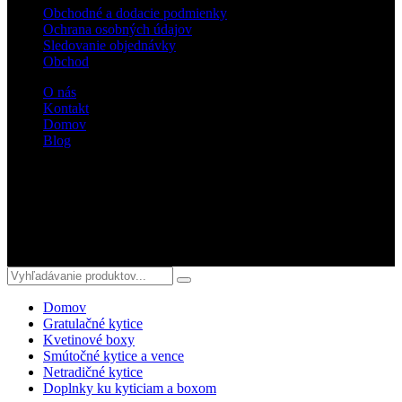
Obchodné a dodacie podmienky
Ochrana osobných údajov
Sledovanie objednávky
Obchod
O nás
Kontakt
Domov
Blog
Sledujte nás
© 2018 kvetyterka.sk. All Rights Reserved.
Domov
Gratulačné kytice
Kvetinové boxy
Smútočné kytice a vence
Netradičné kytice
Doplnky ku kyticiam a boxom