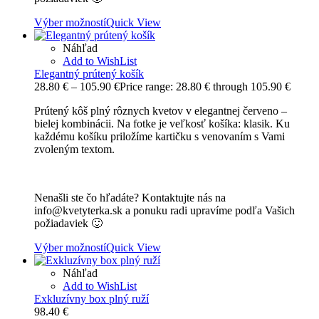
Výber možností
Quick View
Náhľad
Add to WishList
Elegantný prútený košík
28.80
€
–
105.90
€
Price range: 28.80 € through 105.90 €
Prútený kôš plný rôznych kvetov v elegantnej červeno –
bielej kombinácii. Na fotke je veľkosť košíka: klasik. Ku
každému košíku priložíme kartičku s venovaním s Vami
zvoleným textom.
Nenašli ste čo hľadáte? Kontaktujte nás na
info@kvetyterka.sk a ponuku radi upravíme podľa Vašich
požiadaviek 🙂
Výber možností
Quick View
Náhľad
Add to WishList
Exkluzívny box plný ruží
98.40
€