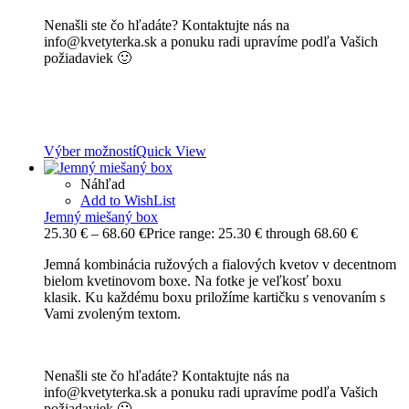
Nenašli ste čo hľadáte? Kontaktujte nás na
info@kvetyterka.sk a ponuku radi upravíme podľa Vašich
požiadaviek 🙂
Výber možností
Quick View
Náhľad
Add to WishList
Jemný miešaný box
25.30
€
–
68.60
€
Price range: 25.30 € through 68.60 €
Jemná kombinácia ružových a fialových kvetov v decentnom
bielom kvetinovom boxe. Na fotke je veľkosť boxu
klasik. Ku každému boxu priložíme kartičku s venovaním s
Vami zvoleným textom.
Nenašli ste čo hľadáte? Kontaktujte nás na
info@kvetyterka.sk a ponuku radi upravíme podľa Vašich
požiadaviek 🙂