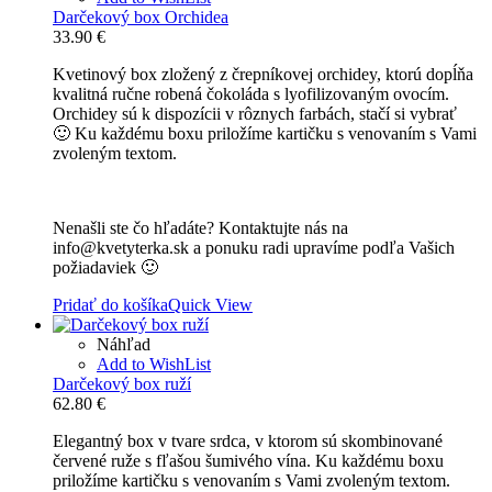
Darčekový box Orchidea
33.90
€
Kvetinový box zložený z črepníkovej orchidey, ktorú dopĺňa
kvalitná ručne robená čokoláda s lyofilizovaným ovocím.
Orchidey sú k dispozícii v rôznych farbách, stačí si vybrať
🙂 Ku každému boxu priložíme kartičku s venovaním s Vami
zvoleným textom.
Nenašli ste čo hľadáte? Kontaktujte nás na
info@kvetyterka.sk a ponuku radi upravíme podľa Vašich
požiadaviek 🙂
Pridať do košíka
Quick View
Náhľad
Add to WishList
Darčekový box ruží
62.80
€
Elegantný box v tvare srdca, v ktorom sú skombinované
červené ruže s fľašou šumivého vína. Ku každému boxu
priložíme kartičku s venovaním s Vami zvoleným textom.