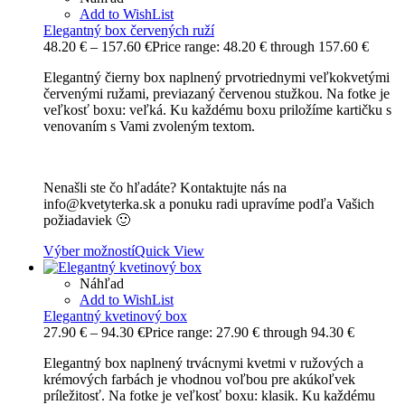
Add to WishList
Elegantný box červených ruží
48.20
€
–
157.60
€
Price range: 48.20 € through 157.60 €
Elegantný čierny box naplnený prvotriednymi veľkokvetými
červenými ružami, previazaný červenou stužkou. Na fotke je
veľkosť boxu: veľká. Ku každému boxu priložíme kartičku s
venovaním s Vami zvoleným textom.
Nenašli ste čo hľadáte? Kontaktujte nás na
info@kvetyterka.sk a ponuku radi upravíme podľa Vašich
požiadaviek 🙂
Výber možností
Quick View
Náhľad
Add to WishList
Elegantný kvetinový box
27.90
€
–
94.30
€
Price range: 27.90 € through 94.30 €
Elegantný box naplnený trvácnymi kvetmi v ružových a
krémových farbách je vhodnou voľbou pre akúkoľvek
príležitosť. Na fotke je veľkosť boxu: klasik. Ku každému