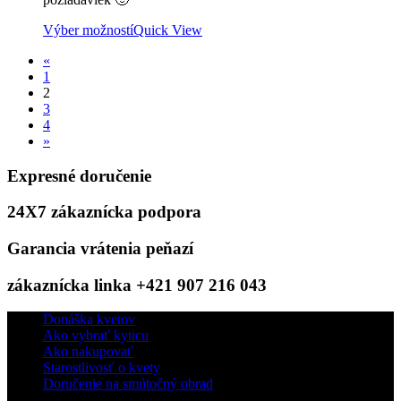
Výber možností
Quick View
«
1
2
3
4
»
Expresné doručenie
24X7 zákaznícka podpora
Garancia vrátenia peňazí
zákaznícka linka +421 907 216 043
Donáška kvetov
Ako vybrať kyticu
Ako nakupovať
Starostlivosť o kvety
Doručenie na smútočný obrad