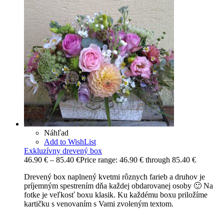
Náhľad
Add to WishList
Exkluzívny drevený box
46.90
€
–
85.40
€
Price range: 46.90 € through 85.40 €
Drevený box naplnený kvetmi rôznych farieb a druhov je
príjemným spestrením dňa každej obdarovanej osoby 🙂 Na
fotke je veľkosť boxu klasik. Ku každému boxu priložíme
kartičku s venovaním s Vami zvoleným textom.