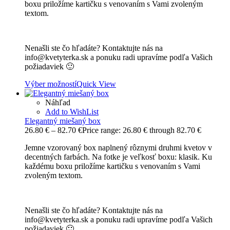
boxu priložíme kartičku s venovaním s Vami zvoleným
textom.
Nenašli ste čo hľadáte? Kontaktujte nás na
info@kvetyterka.sk a ponuku radi upravíme podľa Vašich
požiadaviek 🙂
Výber možností
Quick View
Náhľad
Add to WishList
Elegantný miešaný box
26.80
€
–
82.70
€
Price range: 26.80 € through 82.70 €
Jemne vzorovaný box naplnený rôznymi druhmi kvetov v
decentných farbách. Na fotke je veľkosť boxu: klasik. Ku
každému boxu priložíme kartičku s venovaním s Vami
zvoleným textom.
Nenašli ste čo hľadáte? Kontaktujte nás na
info@kvetyterka.sk a ponuku radi upravíme podľa Vašich
požiadaviek 🙂