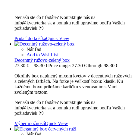
Nenašli ste čo hľadáte? Kontaktujte nás na
info@kvetyterka.sk a ponuku radi upravíme podľa Vašich
požiadaviek 🙂
Pridať do košíka
Quick View
Náhľad
Add to WishList
Decentný ružovo-zelený box
27.30
€
–
98.30
€
Price range: 27.30 € through 98.30 €
Okrúhly box naplnený mixom kvetov v decentných ružových
a zelených farbách. Na fotke je veľkosť boxu: klasik. Ku
každému boxu priložíme kartičku s venovaním s Vami
zvoleným textom.
Nenašli ste čo hľadáte? Kontaktujte nás na
info@kvetyterka.sk a ponuku radi upravíme podľa Vašich
požiadaviek 🙂
Výber možností
Quick View
Náhľad