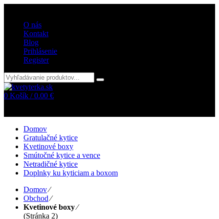
Vitajte v internetovom obchode kvetyterka.sk
O nás
Kontakt
Blog
Prihlásenie
Register
0
Košík /
0.00
€
Žiadne položky v košíku!
Domov
Gratulačné kytice
Kvetinové boxy
Smútočné kytice a vence
Netradičné kytice
Doplnky ku kyticiam a boxom
Domov
⁄
Obchod
⁄
Kvetinové boxy
⁄
(Stránka 2)