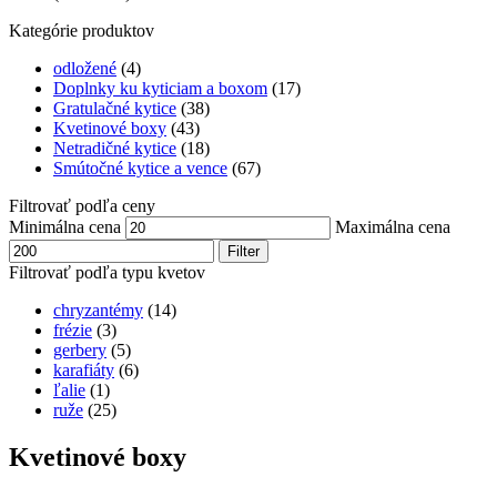
Kategórie produktov
odložené
(4)
Doplnky ku kyticiam a boxom
(17)
Gratulačné kytice
(38)
Kvetinové boxy
(43)
Netradičné kytice
(18)
Smútočné kytice a vence
(67)
Filtrovať podľa ceny
Minimálna cena
Maximálna cena
Filter
Filtrovať podľa typu kvetov
chryzantémy
(14)
frézie
(3)
gerbery
(5)
karafiáty
(6)
ľalie
(1)
ruže
(25)
Kvetinové boxy