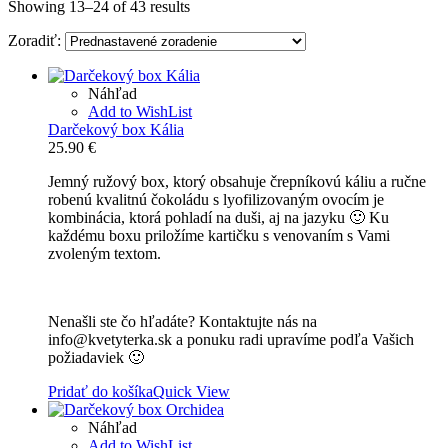
Showing 13–24 of 43 results
Zoradiť:
Náhľad
Add to WishList
Darčekový box Kália
25.90
€
Jemný ružový box, ktorý obsahuje črepníkovú káliu a ručne
robenú kvalitnú čokoládu s lyofilizovaným ovocím je
kombinácia, ktorá pohladí na duši, aj na jazyku 🙂 Ku
každému boxu priložíme kartičku s venovaním s Vami
zvoleným textom.
Nenašli ste čo hľadáte? Kontaktujte nás na
info@kvetyterka.sk a ponuku radi upravíme podľa Vašich
požiadaviek 🙂
Pridať do košíka
Quick View
Náhľad
Add to WishList