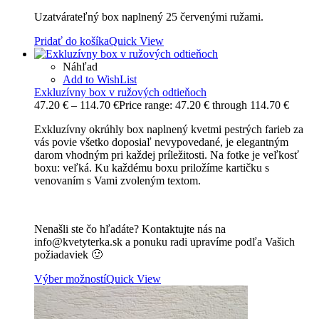
Uzatvárateľný box naplnený 25 červenými ružami.
Pridať do košíka
Quick View
Náhľad
Add to WishList
Exkluzívny box v ružových odtieňoch
47.20
€
–
114.70
€
Price range: 47.20 € through 114.70 €
Exkluzívny okrúhly box naplnený kvetmi pestrých farieb za
vás povie všetko doposiaľ nevypovedané, je elegantným
darom vhodným pri každej príležitosti. Na fotke je veľkosť
boxu: veľká. Ku každému boxu priložíme kartičku s
venovaním s Vami zvoleným textom.
Nenašli ste čo hľadáte? Kontaktujte nás na
info@kvetyterka.sk a ponuku radi upravíme podľa Vašich
požiadaviek 🙂
Výber možností
Quick View