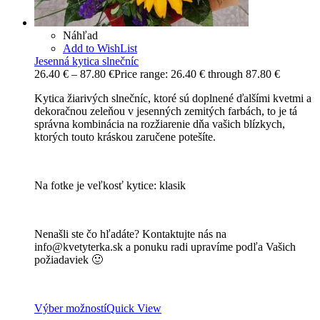
Náhľad
Add to WishList
Jesenná kytica slnečníc
26.40
€
–
87.80
€
Price range: 26.40 € through 87.80 €
Kytica žiarivých slnečníc, ktoré sú doplnené ďalšími kvetmi a
dekoračnou zeleňou v jesenných zemitých farbách, to je tá
správna kombinácia na rozžiarenie dňa vašich blízkych,
ktorých touto kráskou zaručene potešíte.
Na fotke je veľkosť kytice: klasik
Nenašli ste čo hľadáte? Kontaktujte nás na
info@kvetyterka.sk a ponuku radi upravíme podľa Vašich
požiadaviek 🙂
Výber možností
Quick View