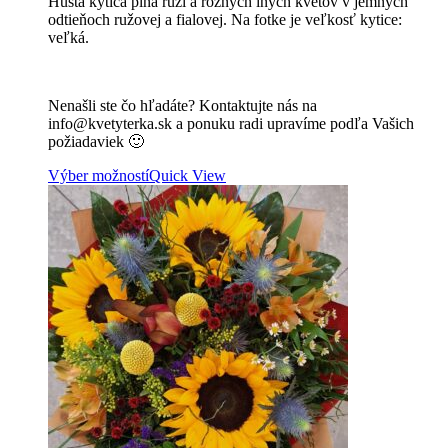
Hustá kytica plná ruží a rôznych iných kvetov v jemných
odtieňoch ružovej a fialovej. Na fotke je veľkosť kytice:
veľká.
Nenašli ste čo hľadáte? Kontaktujte nás na
info@kvetyterka.sk a ponuku radi upravíme podľa Vašich
požiadaviek 🙂
Výber možností
Quick View