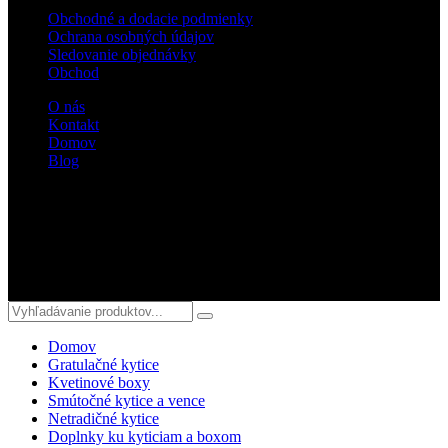
Obchodné a dodacie podmienky
Ochrana osobných údajov
Sledovanie objednávky
Obchod
O nás
Kontakt
Domov
Blog
Sledujte nás
© 2018 kvetyterka.sk. All Rights Reserved.
Domov
Gratulačné kytice
Kvetinové boxy
Smútočné kytice a vence
Netradičné kytice
Doplnky ku kyticiam a boxom