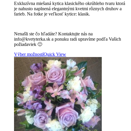
Exkluzívna miešaná kytica klasického okrúhleho tvaru ktorá
je nahusto naplnená elegantnými kvetmi rôznych druhov a
farieb. Na fotke je veľkosť kytice: klasik.
Nenašli ste čo hľadáte? Kontaktujte nás na
info@kvetyterka.sk a ponuku radi upravíme podľa Vašich
požiadaviek 🙂
Výber možností
Quick View