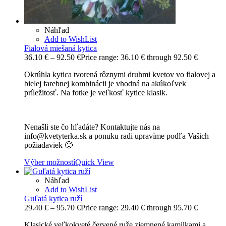
Náhľad
Add to WishList
Fialová miešaná kytica
36.10
€
–
92.50
€
Price range: 36.10 € through 92.50 €
Okrúhla kytica tvorená rôznymi druhmi kvetov vo fialovej a
bielej farebnej kombinácii je vhodná na akúkoľvek
príležitosť. Na fotke je veľkosť kytice klasik.
Nenašli ste čo hľadáte? Kontaktujte nás na
info@kvetyterka.sk a ponuku radi upravíme podľa Vašich
požiadaviek 🙂
Výber možností
Quick View
Náhľad
Add to WishList
Guľatá kytica ruží
29.40
€
–
95.70
€
Price range: 29.40 € through 95.70 €
Klasické veľkokveté červené ruže zjemnené kamilkami a