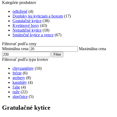
Kategórie produktov
odložené
(4)
Doplnky ku kyticiam a boxom
(17)
Gratulačné kytice
(38)
Kvetinové boxy
(43)
Netradičné kytice
(18)
Smútočné kytice a vence
(67)
Filtrovať podľa ceny
Minimálna cena
Maximálna cena
Filter
Filtrovať podľa typu kvetov
chryzantémy
(10)
frézie
(6)
gerbery
(8)
karafiáty
(4)
ľalie
(4)
ruže
(22)
slnečnice
(5)
Gratulačné kytice