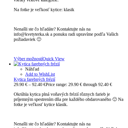
Na fotke je veľkosť kytice: klasik
Nenašli ste čo hľadáte? Kontaktujte nás na
info@kvetyterka.sk a ponuku radi upravíme podľa Vašich
požiadaviek 🙂
Výber možností
Quick View
Náhľad
Add to WishList
Kytica farebných frézií
29.90
€
–
92.40
€
Price range: 29.90 € through 92.40 €
Okrúhla kytica plná voňavých frézií rôznych farieb je
príjemným spestrením dňa pre každého obdarovaného 🙂 Na
fotke je veľkosť kytice klasik.
Nenašli ste čo hľadáte? Kontaktujte nás na