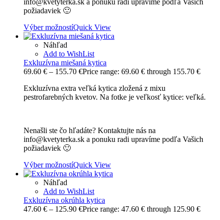
info@kvetyterka.sk a ponuku radi upravíme podľa Vašich
požiadaviek 🙂
Výber možností
Quick View
Náhľad
Add to WishList
Exkluzívna miešaná kytica
69.60
€
–
155.70
€
Price range: 69.60 € through 155.70 €
Exkluzívna extra veľká kytica zložená z mixu
pestrofarebných kvetov. Na fotke je veľkosť kytice: veľká.
Nenašli ste čo hľadáte? Kontaktujte nás na
info@kvetyterka.sk a ponuku radi upravíme podľa Vašich
požiadaviek 🙂
Výber možností
Quick View
Náhľad
Add to WishList
Exkluzívna okrúhla kytica
47.60
€
–
125.90
€
Price range: 47.60 € through 125.90 €