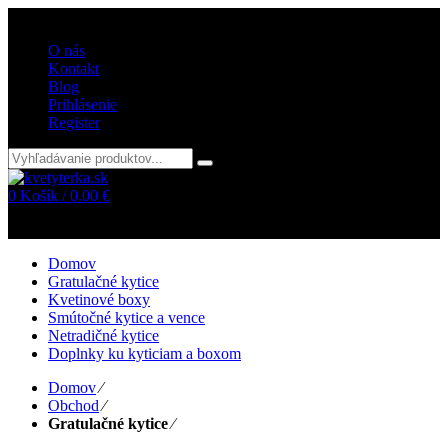
Vitajte v internetovom obchode kvetyterka.sk
O nás
Kontakt
Blog
Prihlásenie
Register
0
Košík /
0.00
€
Žiadne položky v košíku!
Domov
Gratulačné kytice
Kvetinové boxy
Smútočné kytice a vence
Netradičné kytice
Doplnky ku kyticiam a boxom
Domov
⁄
Obchod
⁄
Gratulačné kytice
⁄