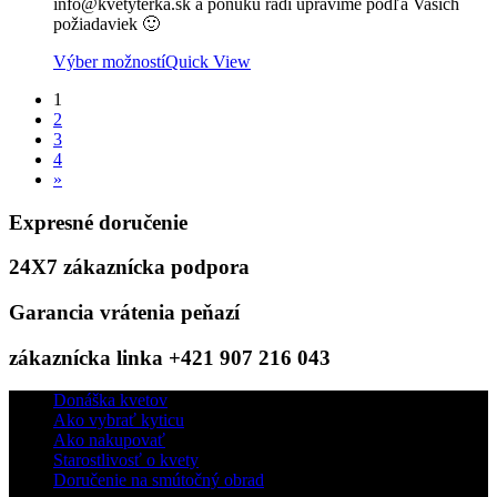
info@kvetyterka.sk a ponuku radi upravíme podľa Vašich
požiadaviek 🙂
Výber možností
Quick View
1
2
3
4
»
Expresné doručenie
24X7 zákaznícka podpora
Garancia vrátenia peňazí
zákaznícka linka +421 907 216 043
Donáška kvetov
Ako vybrať kyticu
Ako nakupovať
Starostlivosť o kvety
Doručenie na smútočný obrad