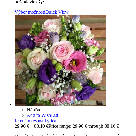
požiadaviek 🙂
Výber možností
Quick View
Náhľad
Add to WishList
Jemná miešaná kytica
29.90
€
–
88.10
€
Price range: 29.90 € through 88.10 €