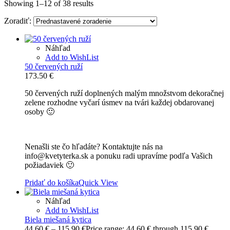
Showing 1–12 of 38 results
Zoradiť:
Náhľad
Add to WishList
50 červených ruží
173.50
€
50 červených ruží doplnených malým množstvom dekoračnej
zelene rozhodne vyčarí úsmev na tvári každej obdarovanej
osoby 🙂
Nenašli ste čo hľadáte? Kontaktujte nás na
info@kvetyterka.sk a ponuku radi upravíme podľa Vašich
požiadaviek 🙂
Pridať do košíka
Quick View
Náhľad
Add to WishList
Biela miešaná kytica
44.60
€
–
115.90
€
Price range: 44.60 € through 115.90 €