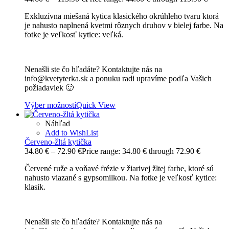
Exkluzívna miešaná kytica klasického okrúhleho tvaru ktorá
je nahusto naplnená kvetmi rôznych druhov v bielej farbe. Na
fotke je veľkosť kytice: veľká.
Nenašli ste čo hľadáte? Kontaktujte nás na
info@kvetyterka.sk a ponuku radi upravíme podľa Vašich
požiadaviek 🙂
Výber možností
Quick View
Náhľad
Add to WishList
Červeno-žltá kytička
34.80
€
–
72.90
€
Price range: 34.80 € through 72.90 €
Červené ruže a voňavé frézie v žiarivej žltej farbe, ktoré sú
nahusto viazané s gypsomilkou. Na fotke je veľkosť kytice:
klasik.
Nenašli ste čo hľadáte? Kontaktujte nás na