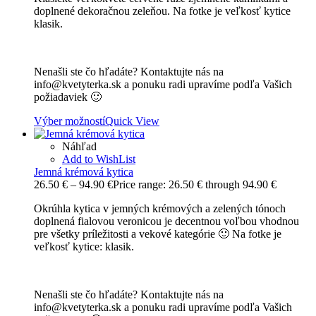
doplnené dekoračnou zeleňou. Na fotke je veľkosť kytice
klasik.
Nenašli ste čo hľadáte? Kontaktujte nás na
info@kvetyterka.sk a ponuku radi upravíme podľa Vašich
požiadaviek 🙂
Výber možností
Quick View
Náhľad
Add to WishList
Jemná krémová kytica
26.50
€
–
94.90
€
Price range: 26.50 € through 94.90 €
Okrúhla kytica v jemných krémových a zelených tónoch
doplnená fialovou veronicou je decentnou voľbou vhodnou
pre všetky príležitosti a vekové kategórie 🙂 Na fotke je
veľkosť kytice: klasik.
Nenašli ste čo hľadáte? Kontaktujte nás na
info@kvetyterka.sk a ponuku radi upravíme podľa Vašich