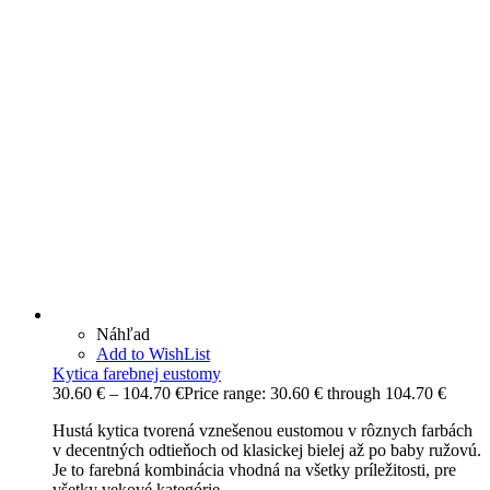
Náhľad
Add to WishList
Kytica farebnej eustomy
30.60
€
–
104.70
€
Price range: 30.60 € through 104.70 €
Hustá kytica tvorená vznešenou eustomou v rôznych farbách
v decentných odtieňoch od klasickej bielej až po baby ružovú.
Je to farebná kombinácia vhodná na všetky príležitosti, pre
všetky vekové kategórie.