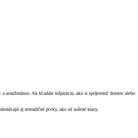
íc a aranžmánov. Ak hľadáte inšpiráciu, ako si spríjemniť domov alebo
dostávajú aj netradičné prvky, ako sú sušené klasy,