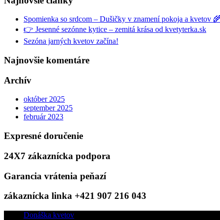
Najnovšie články
Spomienka so srdcom – Dušičky v znamení pokoja a kvetov 
👉 Jesenné sezónne kytice – zemitá krása od kvetyterka.sk
Sezóna jarných kvetov začína!
Najnovšie komentáre
Archív
október 2025
september 2025
február 2023
Expresné doručenie
24X7 zákaznícka podpora
Garancia vrátenia peňazí
zákaznícka linka +421 907 216 043
Donáška kvetov