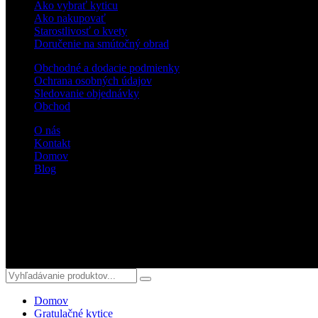
Ako vybrať kyticu
Ako nakupovať
Starostlivosť o kvety
Doručenie na smútočný obrad
Obchodné a dodacie podmienky
Ochrana osobných údajov
Sledovanie objednávky
Obchod
O nás
Kontakt
Domov
Blog
Sledujte nás
Domov
Gratulačné kytice