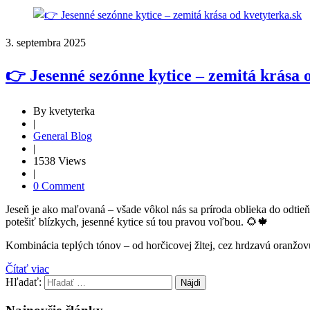
3. septembra 2025
👉 Jesenné sezónne kytice – zemitá krása 
By kvetyterka
|
General Blog
|
1538 Views
|
0 Comment
Jeseň je ako maľovaná – všade vôkol nás sa príroda oblieka do odtieň
potešiť blízkych, jesenné kytice sú tou pravou voľbou. 🌻🍁
Kombinácia teplých tónov – od horčicovej žltej, cez hrdzavú oranžovú
Čítať viac
Hľadať: