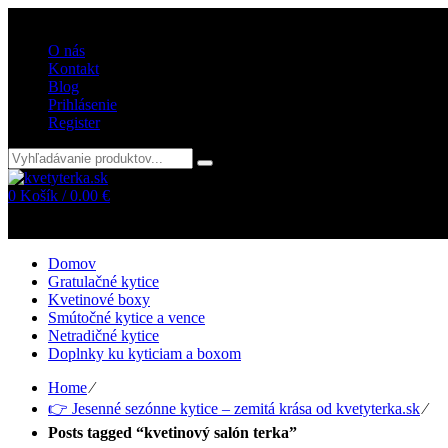
Vitajte v internetovom obchode kvetyterka.sk
O nás
Kontakt
Blog
Prihlásenie
Register
0
Košík /
0.00
€
Žiadne položky v košíku!
Domov
Gratulačné kytice
Kvetinové boxy
Smútočné kytice a vence
Netradičné kytice
Doplnky ku kyticiam a boxom
Home
⁄
👉 Jesenné sezónne kytice – zemitá krása od kvetyterka.sk
⁄
Posts tagged “kvetinový salón terka”