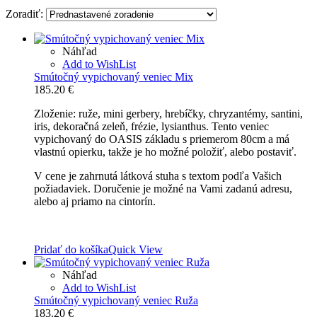
Zoradiť:
Náhľad
Add to WishList
Smútočný vypichovaný veniec Mix
185.20
€
Zloženie: ruže, mini gerbery, hrebíčky, chryzantémy, santini,
iris, dekoračná zeleň, frézie, lysianthus. Tento veniec
vypichovaný do OASIS základu s priemerom 80cm a má
vlastnú opierku, takže je ho možné položiť, alebo postaviť.
V cene je zahrnutá látková stuha s textom podľa Vašich
požiadaviek. Doručenie je možné na Vami zadanú adresu,
alebo aj priamo na cintorín.
Pridať do košíka
Quick View
Náhľad
Add to WishList
Smútočný vypichovaný veniec Ruža
183.20
€