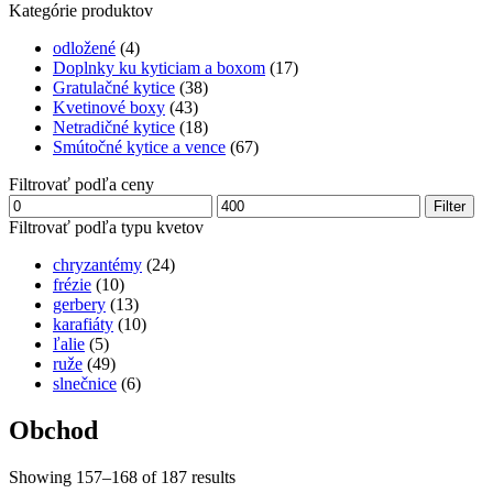
Kategórie produktov
odložené
(4)
Doplnky ku kyticiam a boxom
(17)
Gratulačné kytice
(38)
Kvetinové boxy
(43)
Netradičné kytice
(18)
Smútočné kytice a vence
(67)
Filtrovať podľa ceny
Minimálna
Maximálna
Filter
cena
cena
Filtrovať podľa typu kvetov
chryzantémy
(24)
frézie
(10)
gerbery
(13)
karafiáty
(10)
ľalie
(5)
ruže
(49)
slnečnice
(6)
Obchod
Showing 157–168 of 187 results