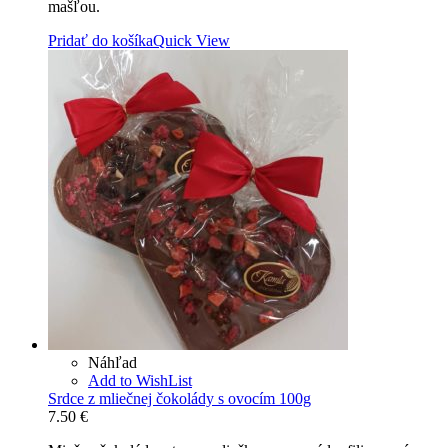
mašľou.
Pridať do košíka
Quick View
Náhľad
Add to WishList
Srdce z mliečnej čokolády s ovocím 100g
7.50
€