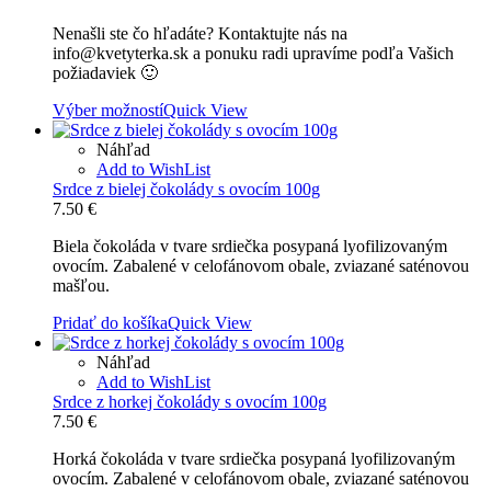
Nenašli ste čo hľadáte? Kontaktujte nás na
info@kvetyterka.sk a ponuku radi upravíme podľa Vašich
požiadaviek 🙂
Výber možností
Quick View
Náhľad
Add to WishList
Srdce z bielej čokolády s ovocím 100g
7.50
€
Biela čokoláda v tvare srdiečka posypaná lyofilizovaným
ovocím. Zabalené v celofánovom obale, zviazané saténovou
mašľou.
Pridať do košíka
Quick View
Náhľad
Add to WishList
Srdce z horkej čokolády s ovocím 100g
7.50
€
Horká čokoláda v tvare srdiečka posypaná lyofilizovaným
ovocím. Zabalené v celofánovom obale, zviazané saténovou