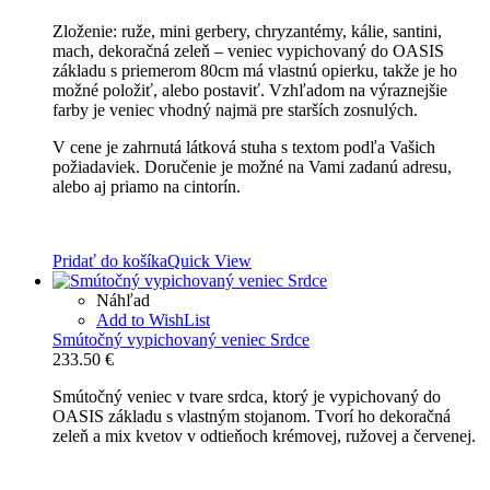
Zloženie: ruže, mini gerbery, chryzantémy, kálie, santini,
mach, dekoračná zeleň – veniec vypichovaný do OASIS
základu s priemerom 80cm má vlastnú opierku, takže je ho
možné položiť, alebo postaviť. Vzhľadom na výraznejšie
farby je veniec vhodný najmä pre starších zosnulých.
V cene je zahrnutá látková stuha s textom podľa Vašich
požiadaviek. Doručenie je možné na Vami zadanú adresu,
alebo aj priamo na cintorín.
Pridať do košíka
Quick View
Náhľad
Add to WishList
Smútočný vypichovaný veniec Srdce
233.50
€
Smútočný veniec v tvare srdca, ktorý je vypichovaný do
OASIS základu s vlastným stojanom. Tvorí ho dekoračná
zeleň a mix kvetov v odtieňoch krémovej, ružovej a červenej.