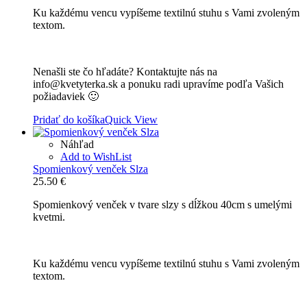
Ku každému vencu vypíšeme textilnú stuhu s Vami zvoleným
textom.
Nenašli ste čo hľadáte? Kontaktujte nás na
info@kvetyterka.sk a ponuku radi upravíme podľa Vašich
požiadaviek 🙂
Pridať do košíka
Quick View
Náhľad
Add to WishList
Spomienkový venček Slza
25.50
€
Spomienkový venček v tvare slzy s dĺžkou 40cm s umelými
kvetmi.
Ku každému vencu vypíšeme textilnú stuhu s Vami zvoleným
textom.