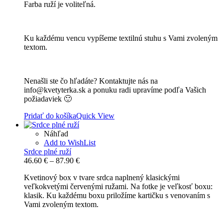
Farba ruží je voliteľná.
Ku každému vencu vypíšeme textilnú stuhu s Vami zvoleným
textom.
Nenašli ste čo hľadáte? Kontaktujte nás na
info@kvetyterka.sk a ponuku radi upravíme podľa Vašich
požiadaviek 🙂
Pridať do košíka
Quick View
Náhľad
Add to WishList
Srdce plné ruží
Price
46.60
€
–
87.90
€
range:
Kvetinový box v tvare srdca naplnený klasickými
46.60 €
veľkokvetými červenými ružami. Na fotke je veľkosť boxu:
through
klasik. Ku každému boxu priložíme kartičku s venovaním s
87.90 €
Vami zvoleným textom.