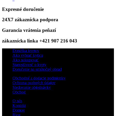
Expresné doručenie
24X7 zákaznícka podpora
Garancia vrátenia peňazí
zákaznícka linka +421 907 216 043
Donáška kvetov
Ako vybrať kyticu
Ako nakupovať
Starostlivosť o kvety
Doručenie na smútočný obrad
Obchodné a dodacie podmienky
Ochrana osobných údajov
Sledovanie objednávky
Obchod
O nás
Kontakt
Domov
Blog