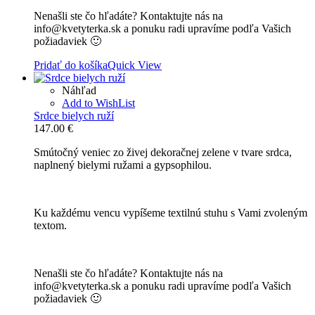
Nenašli ste čo hľadáte? Kontaktujte nás na
info@kvetyterka.sk a ponuku radi upravíme podľa Vašich
požiadaviek 🙂
Pridať do košíka
Quick View
Náhľad
Add to WishList
Srdce bielych ruží
147.00
€
Smútočný veniec zo živej dekoračnej zelene v tvare srdca,
naplnený bielymi ružami a gypsophilou.
Ku každému vencu vypíšeme textilnú stuhu s Vami zvoleným
textom.
Nenašli ste čo hľadáte? Kontaktujte nás na
info@kvetyterka.sk a ponuku radi upravíme podľa Vašich
požiadaviek 🙂