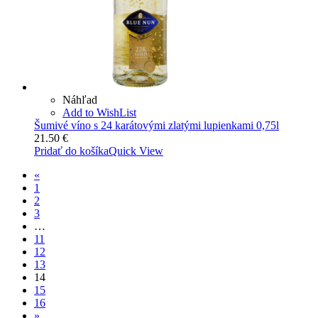
Náhľad
Add to WishList
Šumivé víno s 24 karátovými zlatými lupienkami 0,75l
21.50
€
Pridať do košíka
Quick View
«
1
2
3
…
11
12
13
14
15
16
»