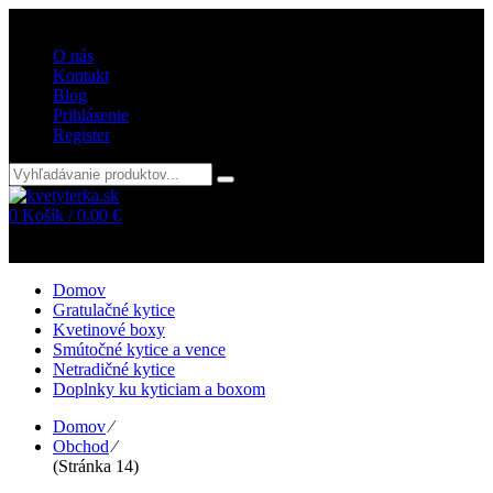
Vitajte v internetovom obchode kvetyterka.sk
O nás
Kontakt
Blog
Prihlásenie
Register
0
Košík /
0.00
€
Žiadne položky v košíku!
Domov
Gratulačné kytice
Kvetinové boxy
Smútočné kytice a vence
Netradičné kytice
Doplnky ku kyticiam a boxom
Domov
⁄
Obchod
⁄
(Stránka 14)