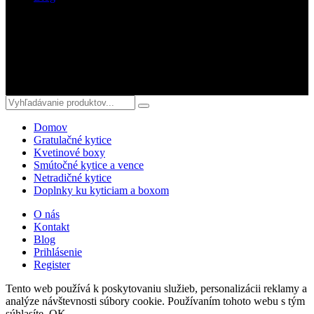
Sledujte nás
© 2018 kvetyterka.sk. All Rights Reserved.
Domov
Gratulačné kytice
Kvetinové boxy
Smútočné kytice a vence
Netradičné kytice
Doplnky ku kyticiam a boxom
O nás
Kontakt
Blog
Prihlásenie
Register
Tento web používá k poskytovaniu služieb, personalizácii reklamy a
analýze návštevnosti súbory cookie. Používaním tohoto webu s tým
súhlasíte.
OK