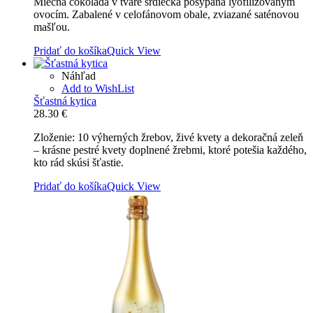
Miečna čokoláda v tvare srdiečka posypaná lyofilizovaným
ovocím. Zabalené v celofánovom obale, zviazané saténovou
mašľou.
Pridať do košíka
Quick View
Náhľad
Add to WishList
Šťastná kytica
28.30
€
Zloženie: 10 výherných žrebov, živé kvety a dekoračná zeleň
– krásne pestré kvety doplnené žrebmi, ktoré potešia každého,
kto rád skúsi šťastie.
Pridať do košíka
Quick View