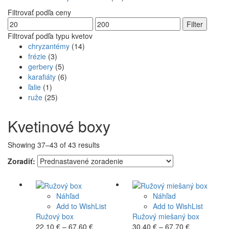
Filtrovať podľa ceny
Minimálna
Maximálna
Filter
cena
cena
Filtrovať podľa typu kvetov
chryzantémy
(14)
frézie
(3)
gerbery
(5)
karafiáty
(6)
ľalie
(1)
ruže
(25)
Kvetinové boxy
Showing 37–43 of 43 results
Zoradiť:
Náhľad
Náhľad
Add to WishList
Add to WishList
Ružový box
Ružový miešaný box
Price
Price
22.10
€
–
67.60
€
30.40
€
–
67.70
€