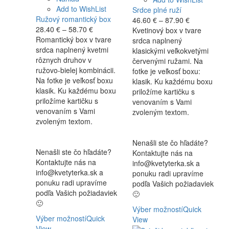
Add to WishList
Srdce plné ruží
Ružový romantický box
Price
46.60
€
–
87.90
€
Price
28.40
€
–
58.70
€
range:
Kvetinový box v tvare
range:
Romantický box v tvare
46.60 €
srdca naplnený
28.40 €
srdca naplnený kvetmi
through
klasickými veľkokvetými
through
rôznych druhov v
87.90 €
červenými ružami. Na
58.70 €
ružovo-bielej kombinácii.
fotke je veľkosť boxu:
Na fotke je veľkosť boxu
klasik. Ku každému boxu
klasik. Ku každému boxu
priložíme kartičku s
priložíme kartičku s
venovaním s Vami
venovaním s Vami
zvoleným textom.
zvoleným textom.
Nenašli ste čo hľadáte?
Nenašli ste čo hľadáte?
Kontaktujte nás na
Kontaktujte nás na
info@kvetyterka.sk a
info@kvetyterka.sk a
ponuku radi upravíme
ponuku radi upravíme
podľa Vašich požiadaviek
podľa Vašich požiadaviek
🙂
🙂
Výber možností
Quick
Výber možností
Quick
View
View