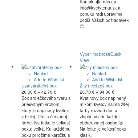
Kontaktujte nás na
info@kvetyterka.sk a
ponuku radi upravíme
podľa Vašich požiadaviek
🙂
Výber možností
Quick
View
Náhľad
Náhľad
Add to WishList
Add to WishList
Uzatvárateľný box
Žltý miešaný box
Price
Price
26.90
€
–
42.70
€
26.70
€
–
94.90
€
range:
range:
Box srdiečkového tvaru s
Kvetinový box naplnený
26.90 €
26.70 €
priesvitným vrchom,
mixom kvetov najmä žltej
through
through
ktorý je naplnený kvetmi
farby rozžiari deň a
42.70 €
94.90 €
v bielej, žltej a červenej
zlepší náladu každej
farbe. Na fotke je veľkosť
obdarovanej osobe 🙂
boxu: veľká. Ku každému
Na fotke je veľkosť boxu:
boxu priložíme kartičku s
klasik.