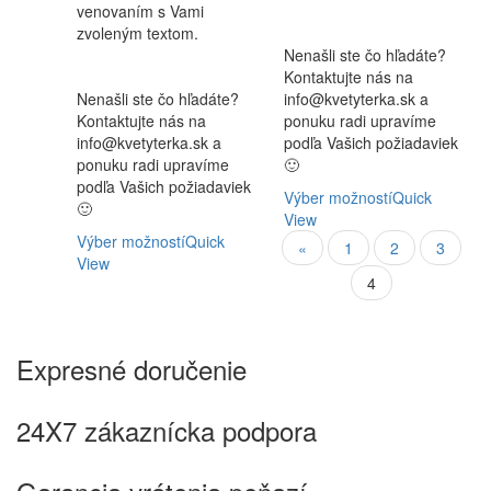
venovaním s Vami
zvoleným textom.
Nenašli ste čo hľadáte?
Kontaktujte nás na
Nenašli ste čo hľadáte?
info@kvetyterka.sk a
Kontaktujte nás na
ponuku radi upravíme
info@kvetyterka.sk a
podľa Vašich požiadaviek
ponuku radi upravíme
🙂
podľa Vašich požiadaviek
Výber možností
Quick
🙂
View
Výber možností
Quick
«
1
2
3
View
4
Expresné doručenie
24X7 zákaznícka podpora