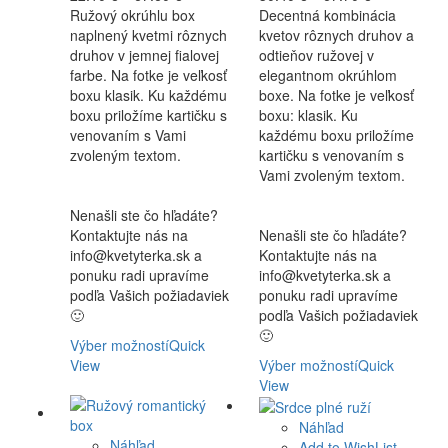
range:
range:
Ružový okrúhlu box
Decentná kombinácia
22.10 €
30.40 €
naplnený kvetmi rôznych
kvetov rôznych druhov a
through
through
druhov v jemnej fialovej
odtieňov ružovej v
67.60 €
67.70 €
farbe. Na fotke je veľkosť
elegantnom okrúhlom
boxu klasik. Ku každému
boxe. Na fotke je veľkosť
boxu priložíme kartičku s
boxu: klasik. Ku
venovaním s Vami
každému boxu priložíme
zvoleným textom.
kartičku s venovaním s
Vami zvoleným textom.
Nenašli ste čo hľadáte?
Kontaktujte nás na
Nenašli ste čo hľadáte?
info@kvetyterka.sk a
Kontaktujte nás na
ponuku radi upravíme
info@kvetyterka.sk a
podľa Vašich požiadaviek
ponuku radi upravíme
🙂
podľa Vašich požiadaviek
🙂
Výber možností
Quick
View
Výber možností
Quick
View
Náhľad
Náhľad
Add to WishList