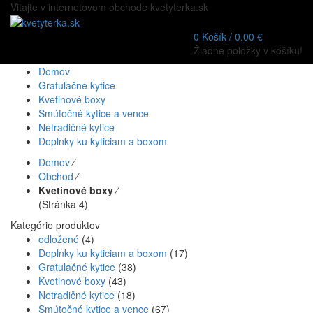
Vitajte v internetovom obchode kvetyterka.sk
0
Košík /
0.00
€
Žiadne položky v košíku!
Domov
Gratulačné kytice
Kvetinové boxy
Smútočné kytice a vence
Netradičné kytice
Doplnky ku kyticiam a boxom
Domov
⁄
Obchod
⁄
Kvetinové boxy
⁄
(Stránka 4)
Kategórie produktov
odložené
(4)
Doplnky ku kyticiam a boxom
(17)
Gratulačné kytice
(38)
Kvetinové boxy
(43)
Netradičné kytice
(18)
Smútočné kytice a vence
(67)