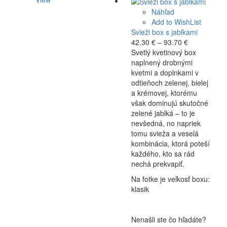
Náhľad
Add to WishList
Svieži box s jablkami
Price
42.30
€
–
93.70
€
range:
Svetlý kvetinový box
42.30 €
naplnený drobnými
through
kvetmi a doplnkami v
93.70 €
odtieňoch zelenej, bielej
a krémovej, ktorému
však dominujú skutočné
zelené jablká – to je
nevšedná, no napriek
tomu svieža a veselá
kombinácia, ktorá poteší
každého, kto sa rád
nechá prekvapiť.
Na fotke je veľkosť boxu:
klasik
Nenašli ste čo hľadáte?