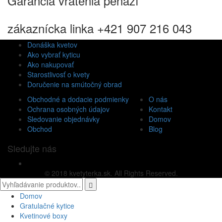
Garancia vrátenia peňazí
zákaznícka linka +421 907 216 043
Donáška kvetov
Ako vybrať kyticu
Ako nakupovať
Starostlivosť o kvety
Doručenie na smútočný obrad
Obchodné a dodacie podmienky
O nás
Ochrana osobných údajov
Kontakt
Sledovanie objednávky
Domov
Obchod
Blog
Sledujte nás
© 2018 kvetyterka.sk. All Rights Reserved.
Domov
Gratulačné kytice
Kvetinové boxy